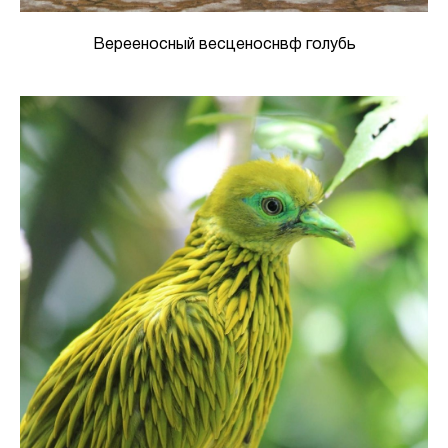
Верееносный весценоснвф голубь