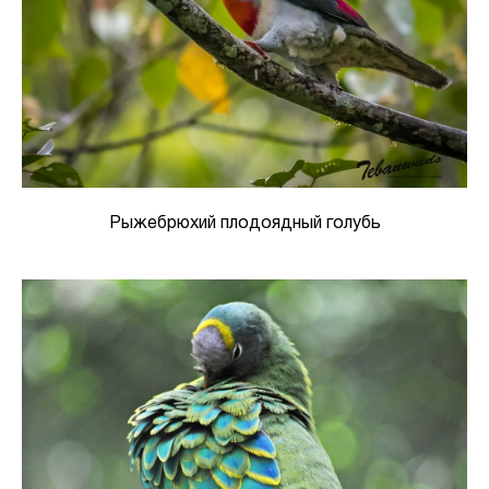
Рыжебрюхий плодоядный голубь