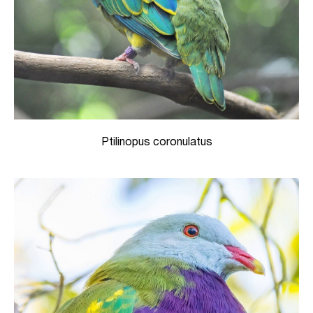
Ptilinopus coronulatus