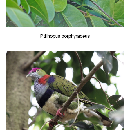
Ptilinopus porphyraceus