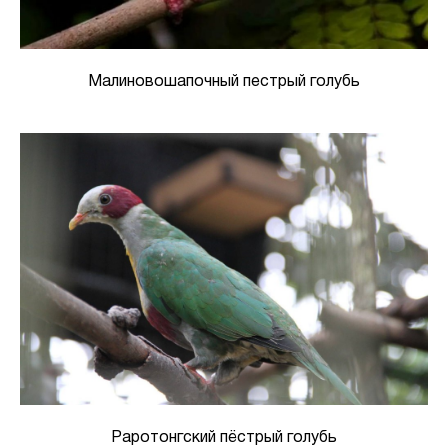
Малиновошапочный пестрый голубь
Раротонгский пёстрый голубь