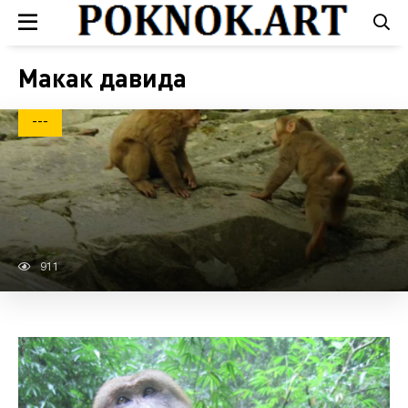
Макак давида
---
911