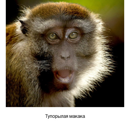
Тупорылая макака