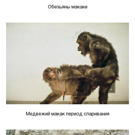
Обезьяны макаки
Медвежий макак период спаривания