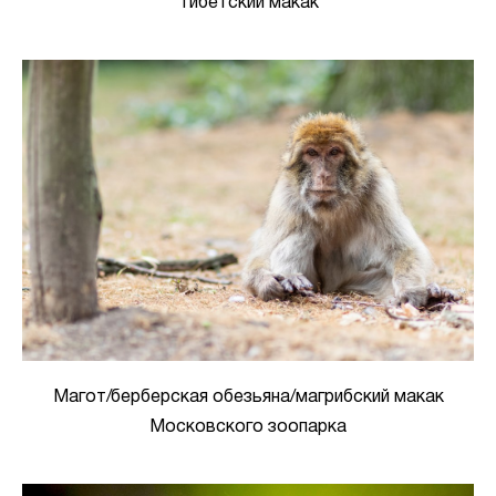
Тибетский макак
Магот/берберская обезьяна/магрибский макак
Московского зоопарка