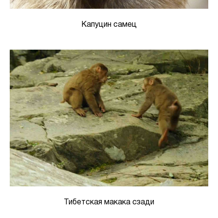
Капуцин самец
Тибетская макака сзади