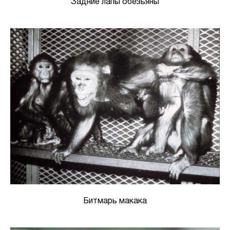
Задние лапы обезьяны
Битмарь макака