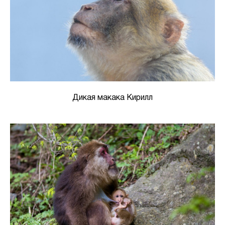
Дикая макака Кирилл