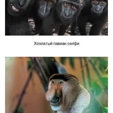
Хохлатый павиан селфи