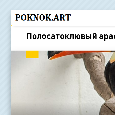
Полосатоклювый ара
---