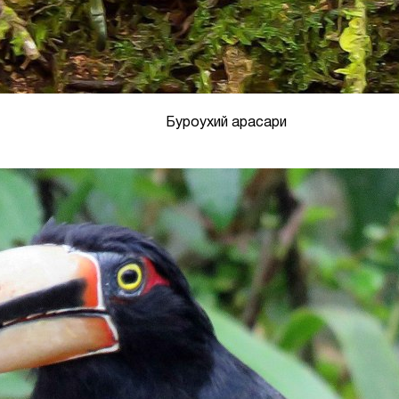
Буроухий арасари