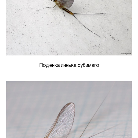
Поденка линька субимаго