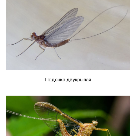
Поденка двукрылая