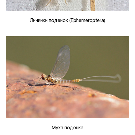
Личинки поденок (Ephemeroptera)
Муха поденка