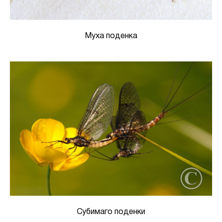
Муха поденка
Субимаго поденки