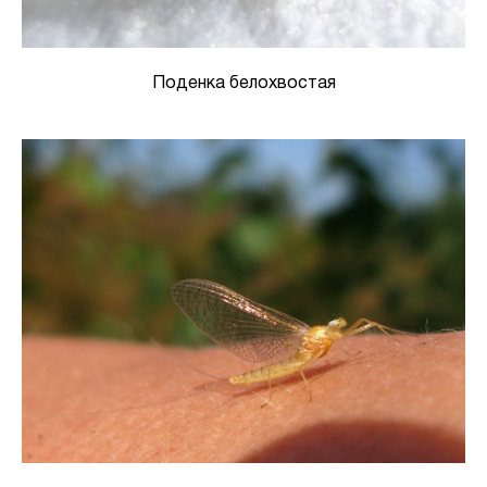
Поденка белохвостая