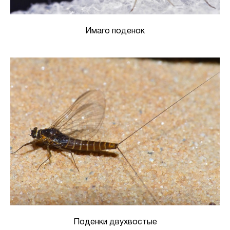
Имаго поденок
Поденки двухвостые