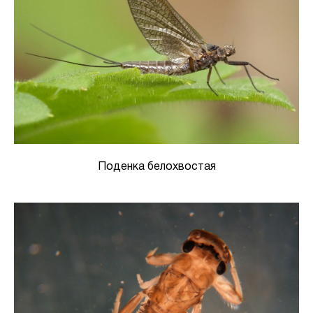
Поденка белохвостая