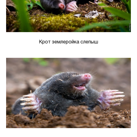
Крот землеройка слепыш