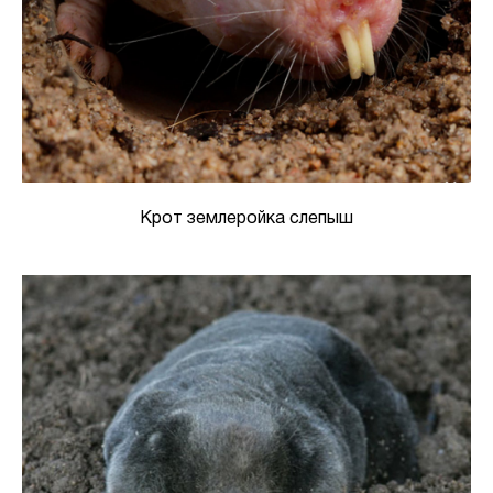
Крот землеройка слепыш