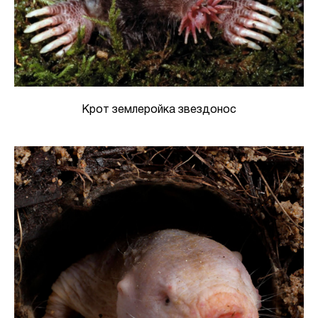
Крот землеройка звездонос