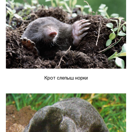
Крот слепыш норки