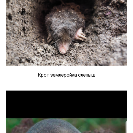
Крот землеройка слепыш