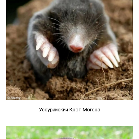
Уссурийский Крот Могера