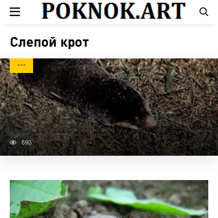
Слепой крот
---
893