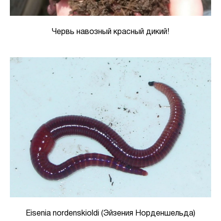
Червь навозный красный дикий!
Eisenia nordenskioldi (Эйзения Норденшельда)