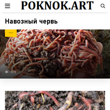
Навозный червь
---
678