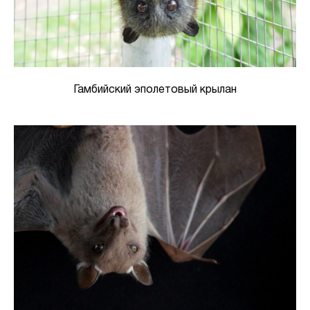
Гамбийский эполетовый крылан