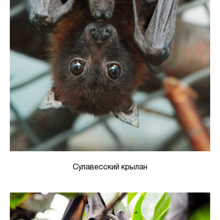
Сулавесский крылан