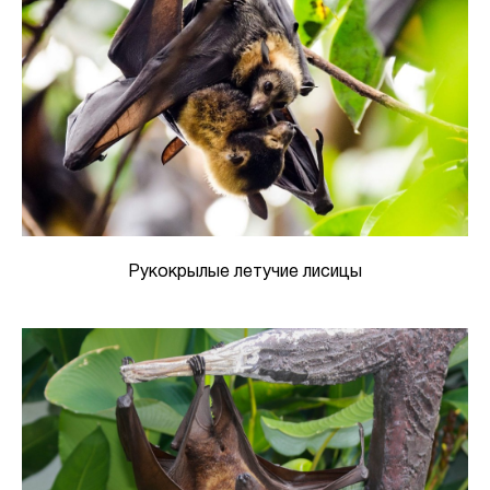
Рукокрылые летучие лисицы