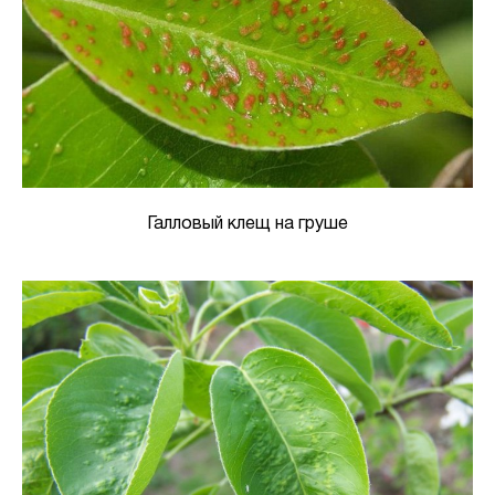
Галловый клещ на груше