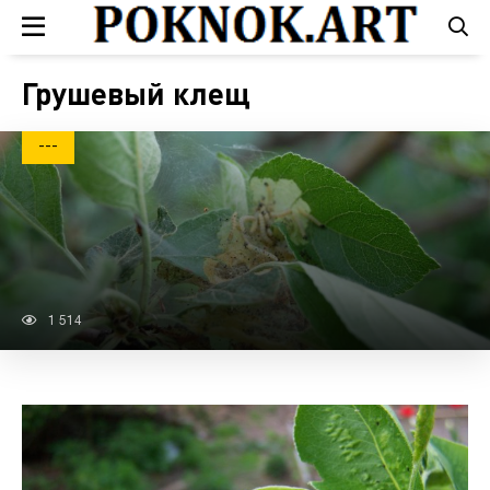
Грушевый клещ
---
1 514