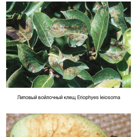
Липовый войлочный клещ Eriophyes leiosoma