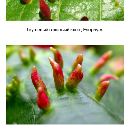
Грушевый галловый клещ Eriophyes