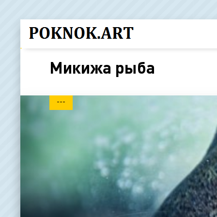
Микижа рыба
---