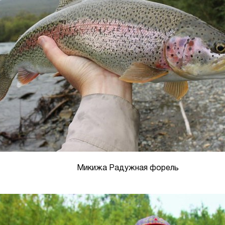
Микижа Радужная форель