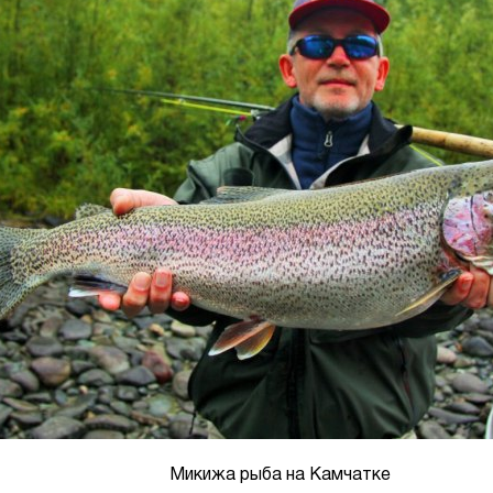
Микижа рыба на Камчатке