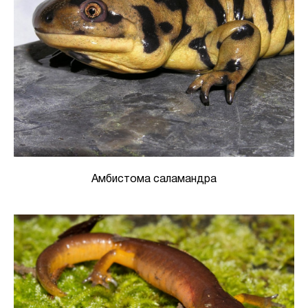
Амбистома саламандра