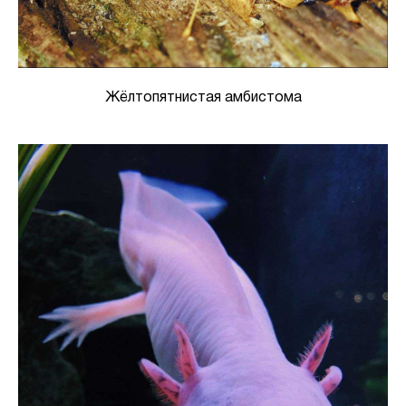
Жёлтопятнистая амбистома