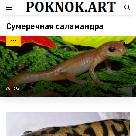
Сумеречная саламандра
---
734