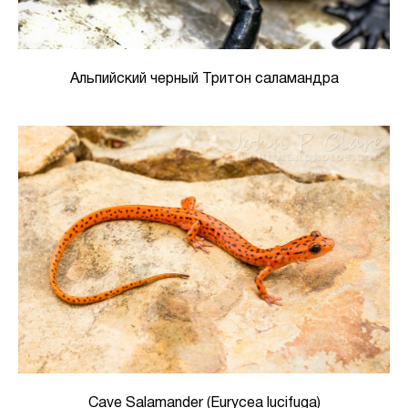
Альпийский черный Тритон саламандра
Cave Salamander (Eurycea lucifuga)