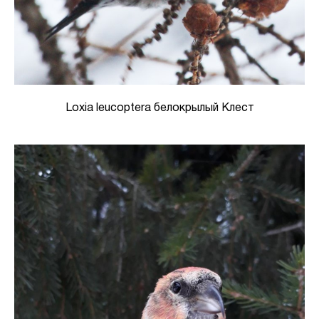
Loxia leucoptera белокрылый Клест