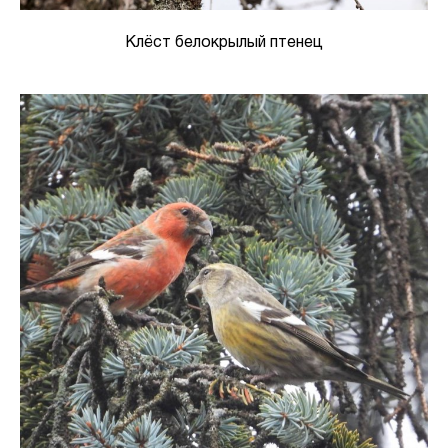
Клёст белокрылый птенец