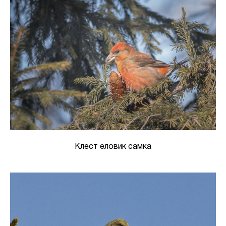
Клест еловик самка