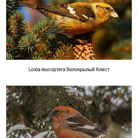
Loxia leucoptera белокрылый Клест