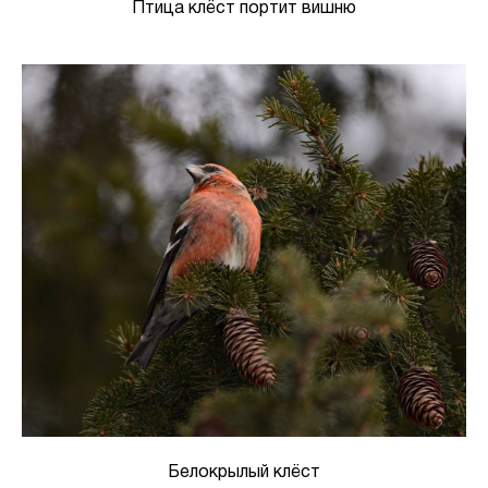
Птица клёст портит вишню
Белокрылый клёст