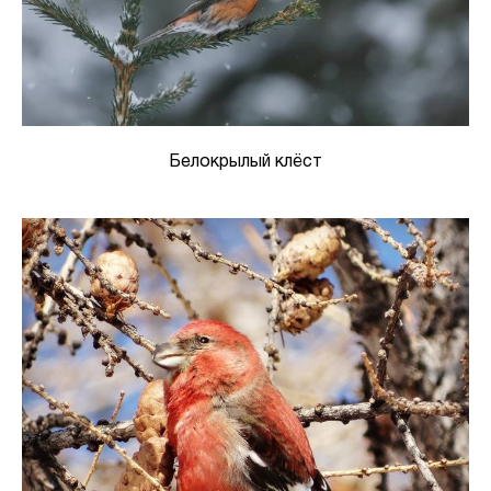
Белокрылый клёст