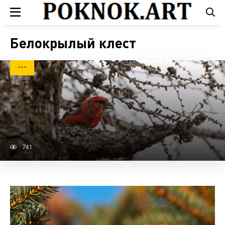
Белокрылый клест
---
741