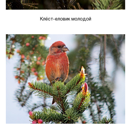
Клёст-еловик молодой