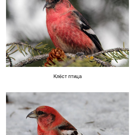
Клёст птица