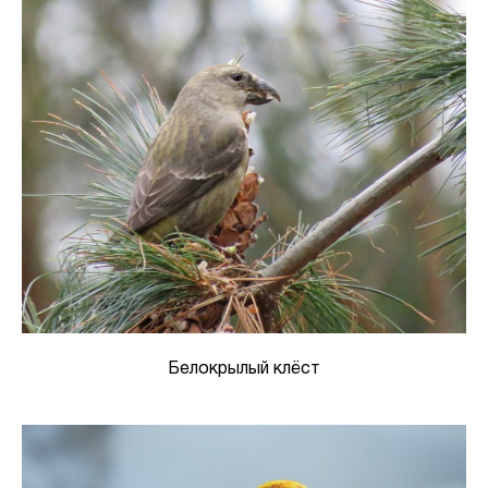
Белокрылый клёст