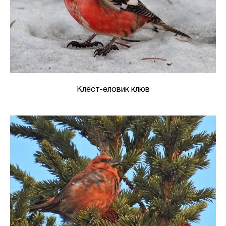
Клёст-еловик клюв