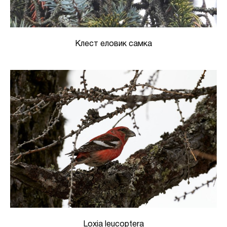
Клест еловик самка
Loxia leucoptera