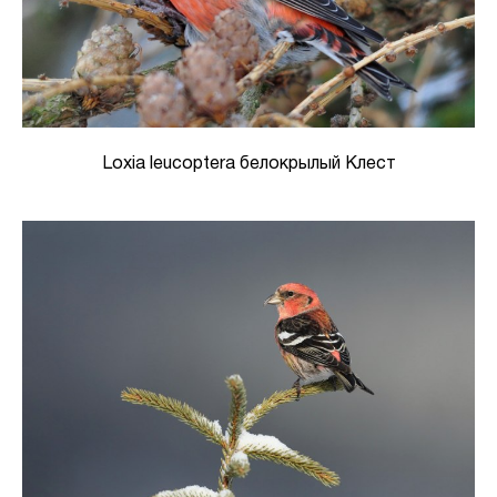
Loxia leucoptera белокрылый Клест