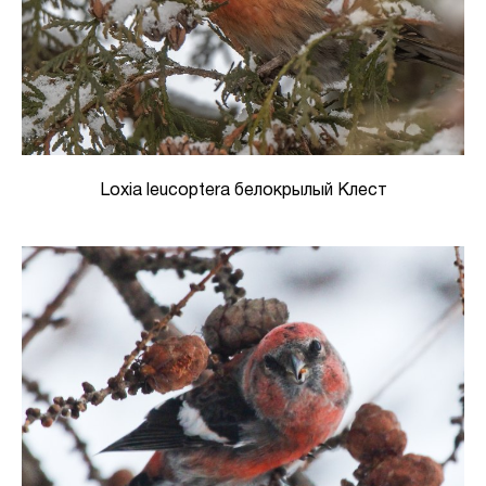
Loxia leucoptera белокрылый Клест