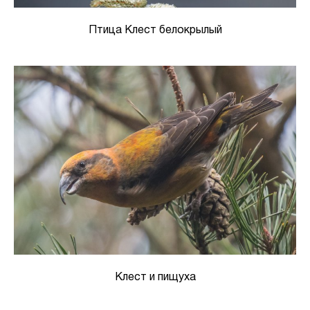
Птица Клест белокрылый
Клест и пищуха