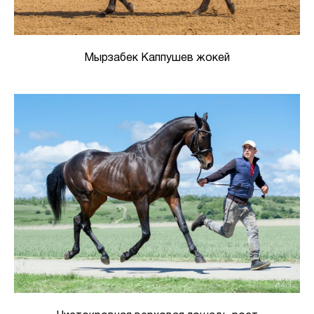
Мырзабек Каппушев жокей