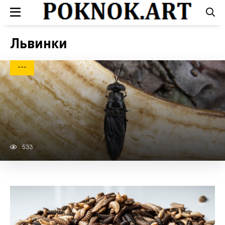
Львинки
---
533