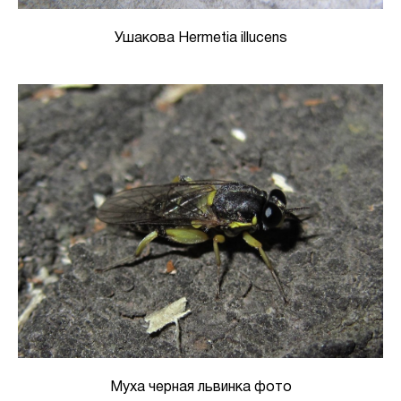
Ушакова Hermetia illucens
Муха черная львинка фото