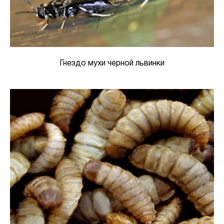
Гнездо мухи черной львинки