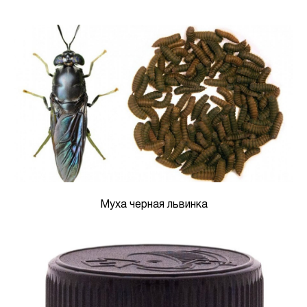
Муха черная львинка