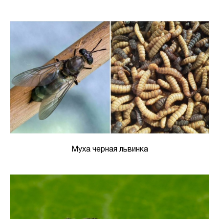
Муха черная львинка