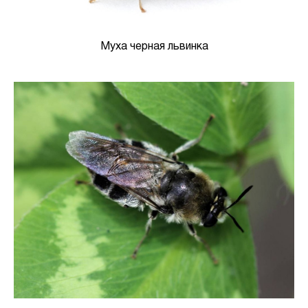
Муха черная львинка