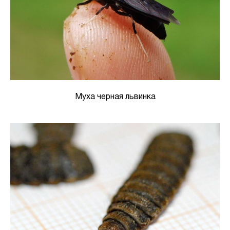
Муха черная львинка