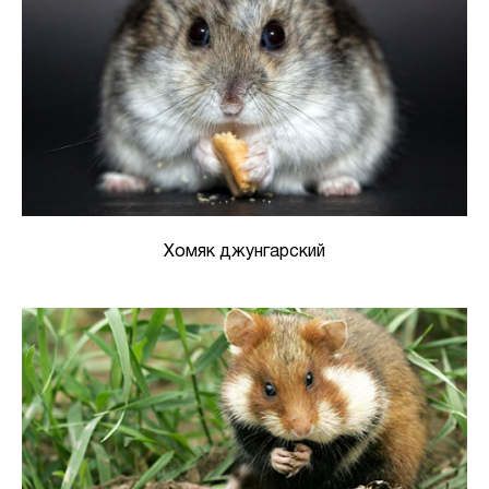
Хомяк джунгарский