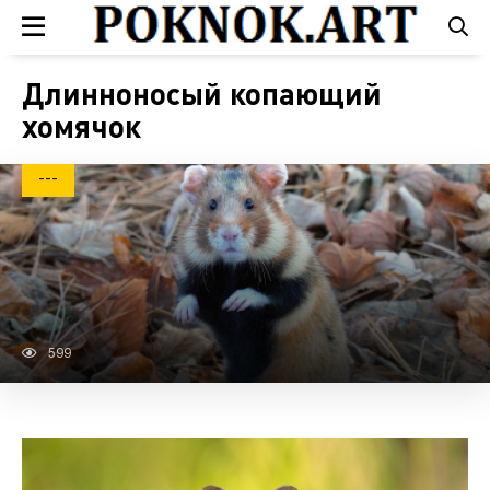
Длинноносый копающий
хомячок
---
599