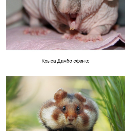
Крыса Дамбо сфинкс