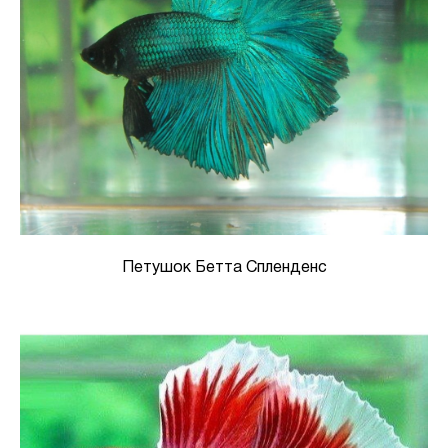
Петушок Бетта Спленденс