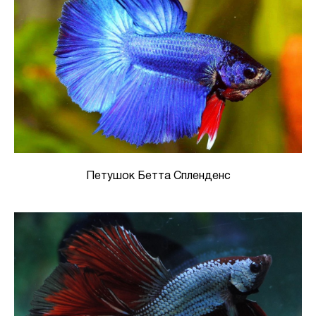
Петушок Бетта Спленденс