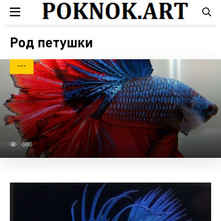
Род петушки
---
666