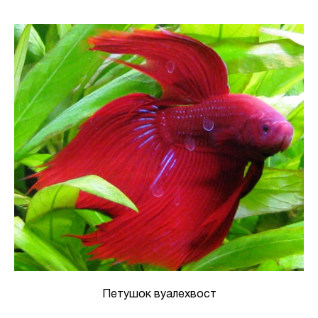
Петушок вуалехвост