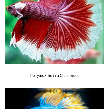
Петушок Бетта Спленденс