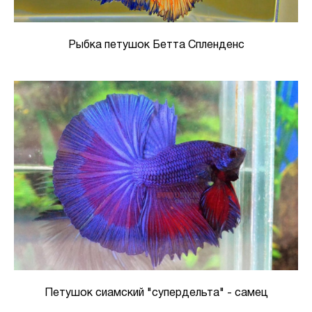
Рыбка петушок Бетта Спленденс
Петушок сиамский "супердельта" - самец