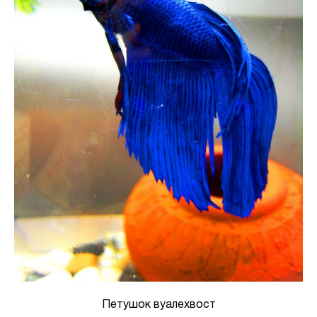
Петушок вуалехвост