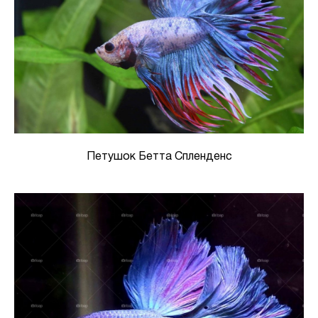
Петушок Бетта Спленденс