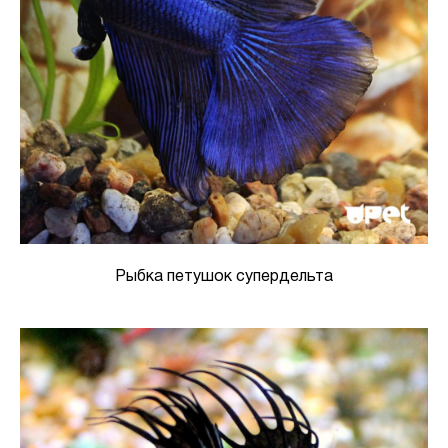
Рыбка петушок супердельта