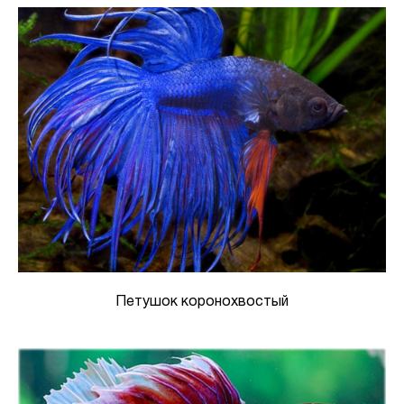
Петушок коронохвостый