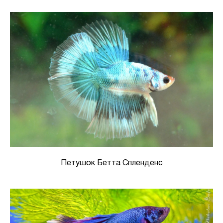
Петушок Бетта Спленденс