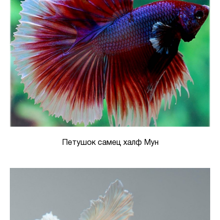
Петушок самец халф Мун