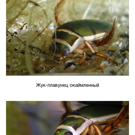
Жук-плавунец окаймленный