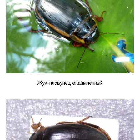
Жук-плавунец окаймленный