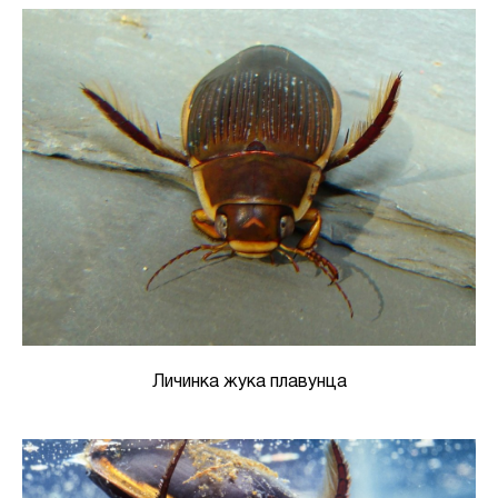
Личинка жука плавунца