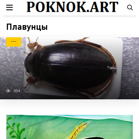
Плавунцы
---
654