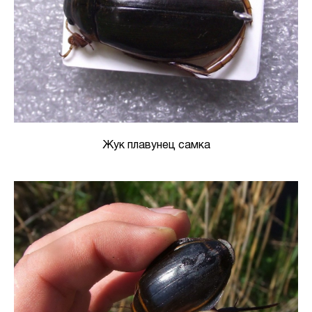
Жук плавунец самка