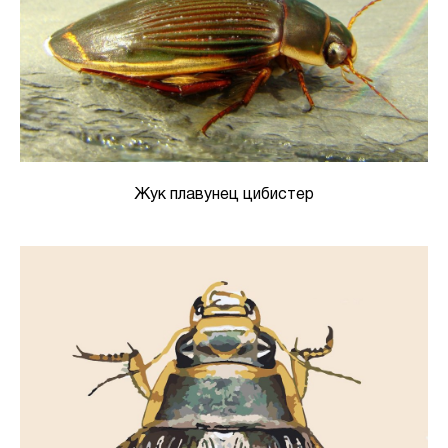
Жук плавунец цибистер