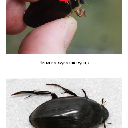
Личинка жука плавунца