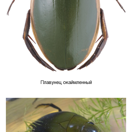
Плавунец окаймленный