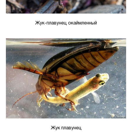
Жук-плавунец окаймленный
Жук плавунец