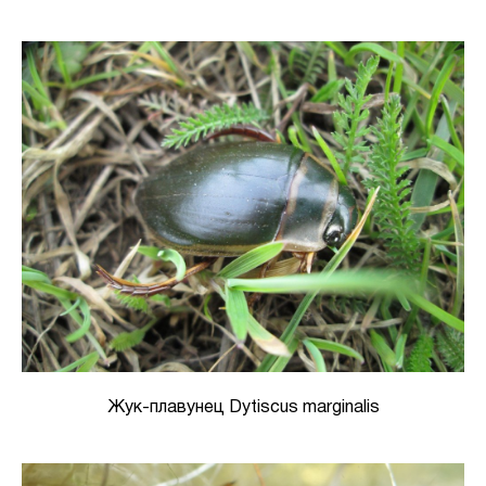
Жук-плавунец Dytiscus marginalis