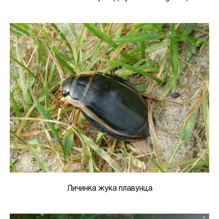
Личинка жука плавунца