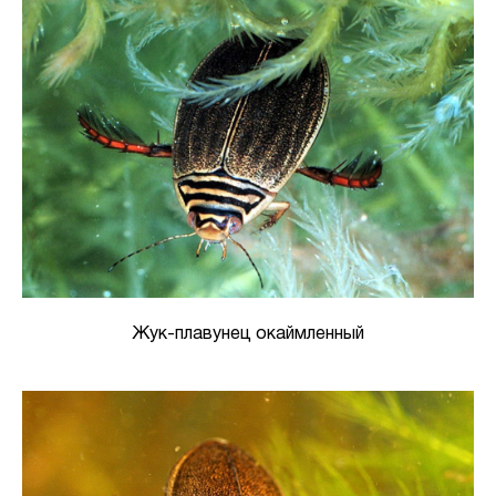
Жук-плавунец окаймленный