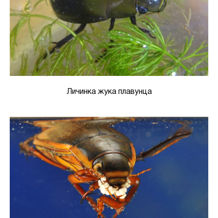
Личинка жука плавунца