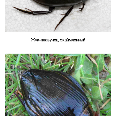
Жук-плавунец окаймленный