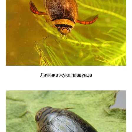
Личинка жука плавунца