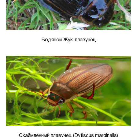
Водяной Жук-плавунец
Окаймлённый плавунец (Dytiscus marginalis)