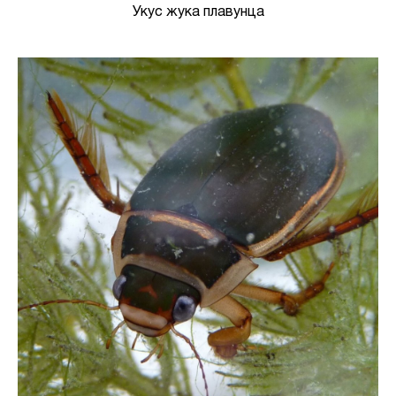
Укус жука плавунца