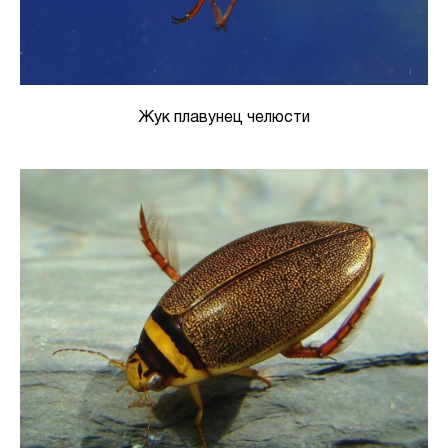
Жук плавунец челюсти