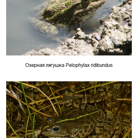
Озерная лягушка Pelophylax ridibundus