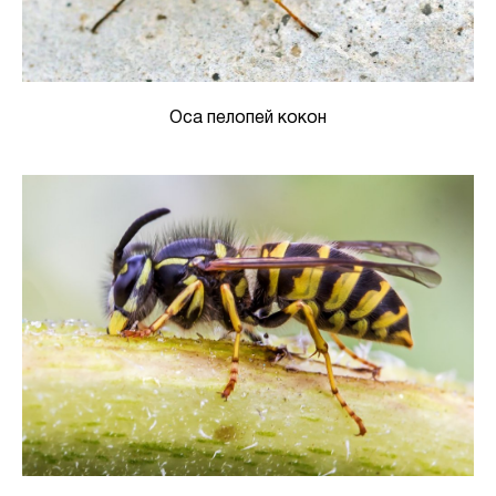
Оса пелопей кокон