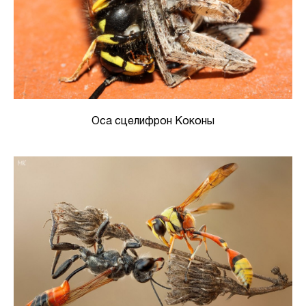
Оса сцелифрон Коконы