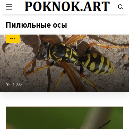
Пилюльные осы
---
1 008