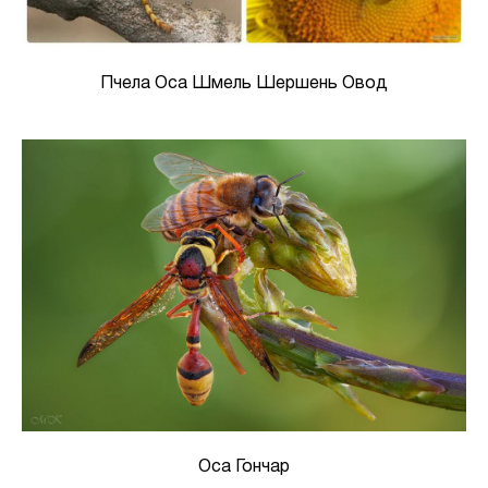
Пчела Оса Шмель Шершень Овод
Оса Гончар