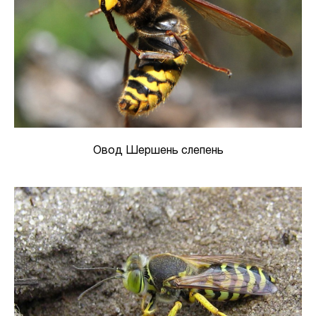
Овод Шершень слепень