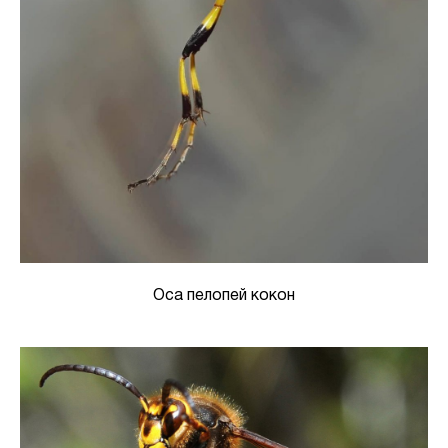
Оса пелопей кокон