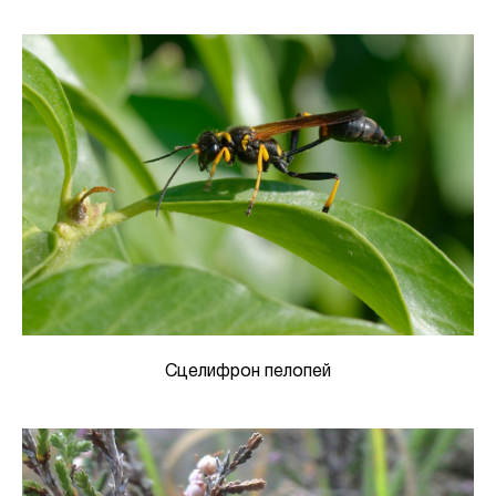
Сцелифрон пелопей