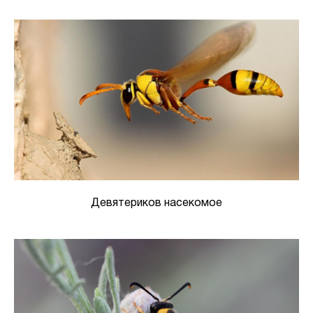
Девятериков насекомое