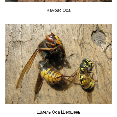
Камбас Оса
Шмель Оса Шершень