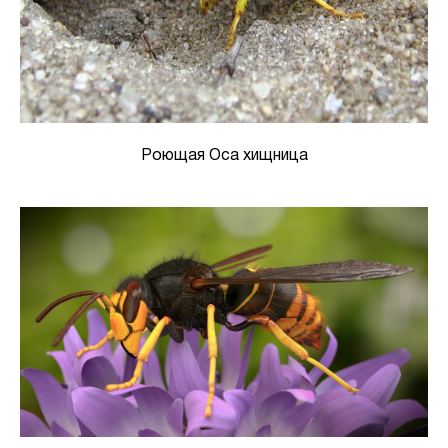
Роющая Оса хищница