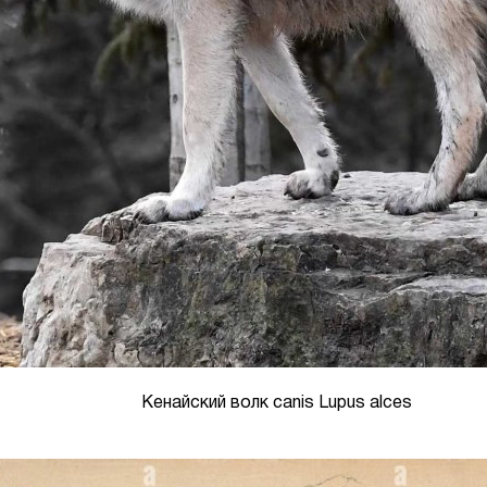
Кенайский волк canis Lupus alces