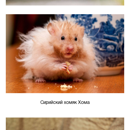
Сирийский хомяк Хома