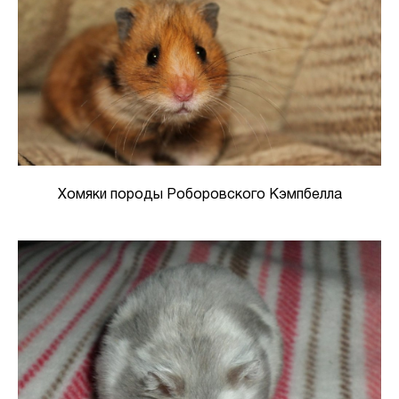
Хомяки породы Роборовского Кэмпбелла