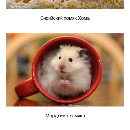
Сирийский хомяк Хома
Мордочка хомяка