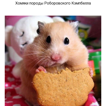
Хомяки породы Роборовского Кэмпбелла