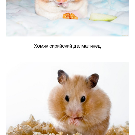
Хомяк сирийский далматинец