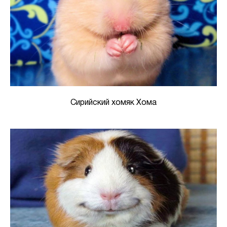
Сирийский хомяк Хома