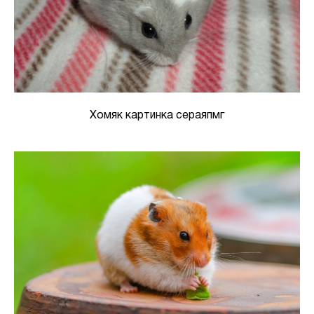
Хомяк картинка сераяпмг