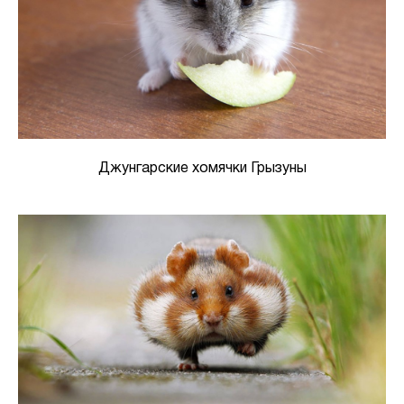
Джунгарские хомячки Грызуны