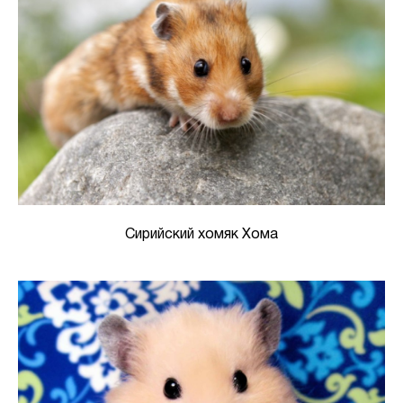
Сирийский хомяк Хома