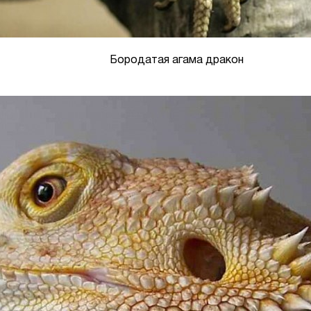
Бородатая агама дракон