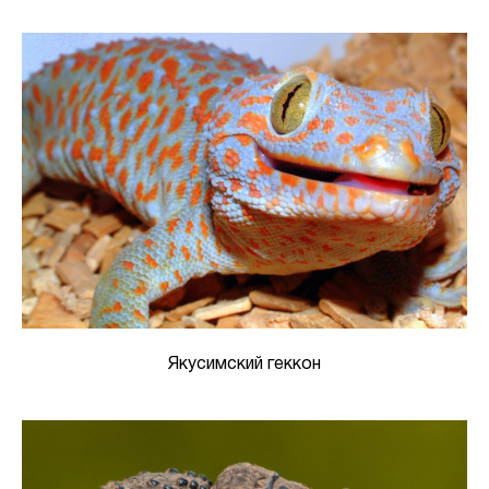
Якусимский геккон