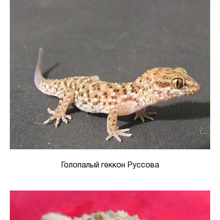
Голопалый геккон Руссова