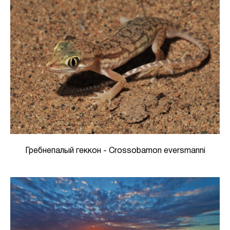
Гребнепалый геккон - Crossobamon eversmanni