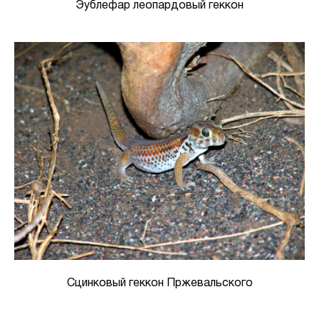
Эублефар леопардовый геккон
Сцинковый геккон Пржевальского