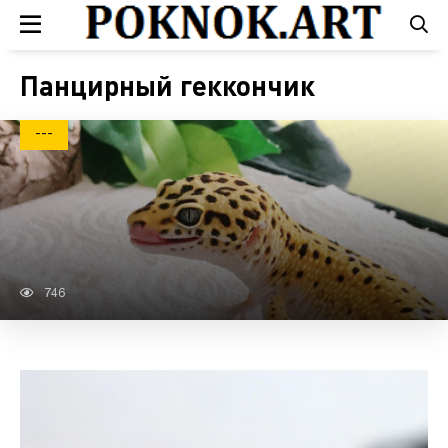
Панцирный геккончик
---
746