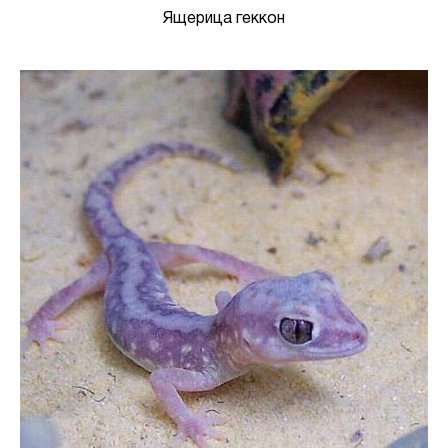
Ящерица геккон