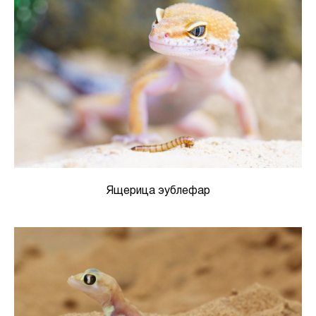
Ящерица эублефар