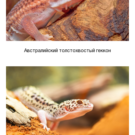
Австралийский толстохвостый геккон