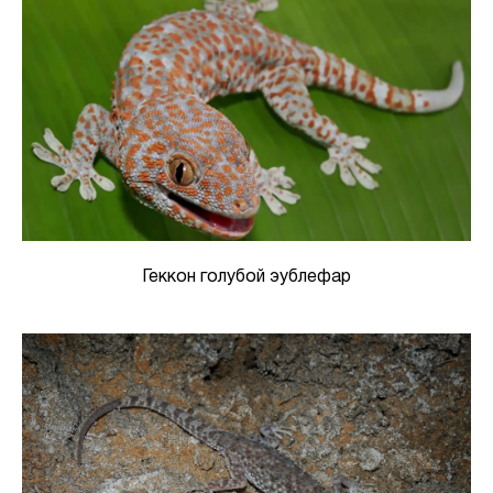
Геккон голубой эублефар