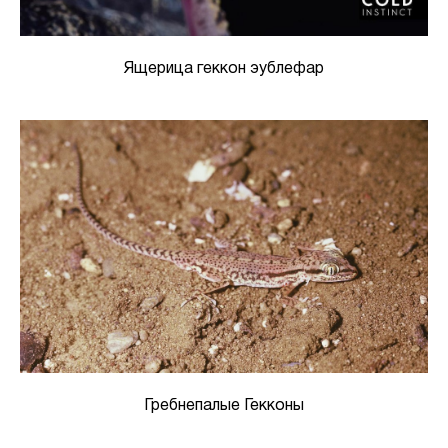
Ящерица геккон эублефар
Гребнепалые Гекконы