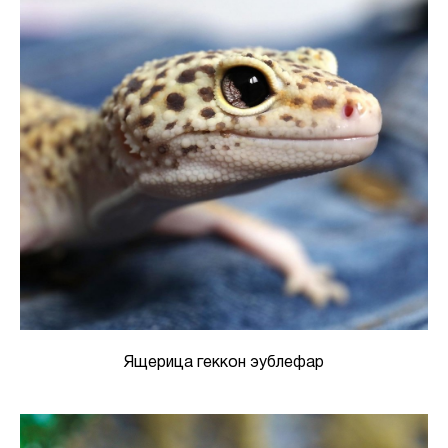
Ящерица геккон эублефар