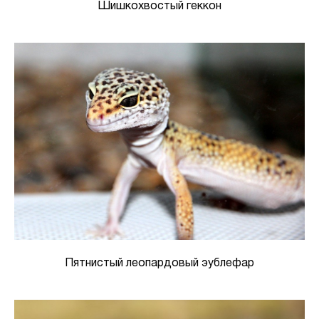
Шишкохвостый геккон
Пятнистый леопардовый эублефар