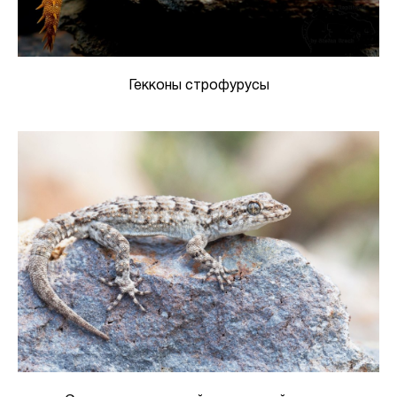
Гекконы строфурусы