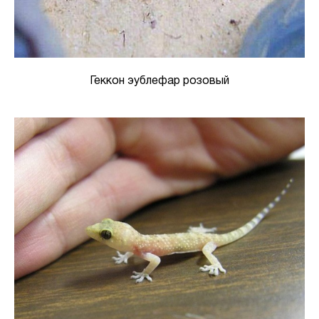
Геккон эублефар розовый