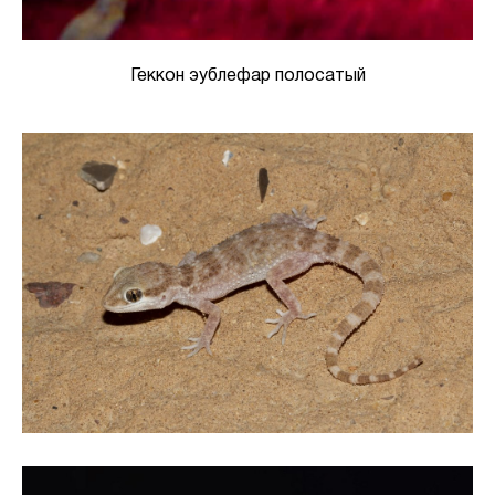
Геккон эублефар полосатый