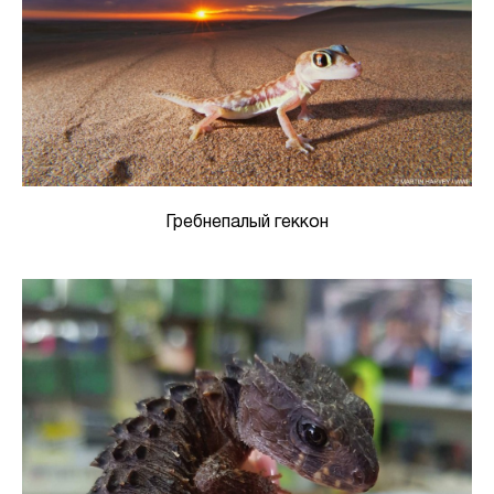
Гребнепалый геккон