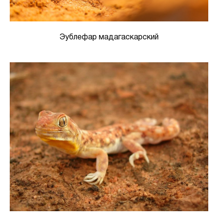
Эублефар мадагаскарский