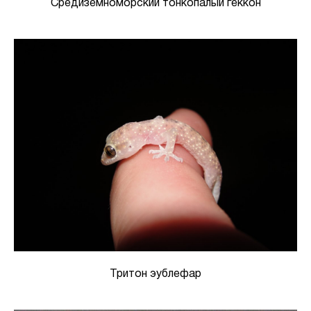
Средиземноморский тонкопалый геккон
Тритон эублефар