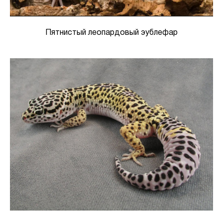
Пятнистый леопардовый эублефар