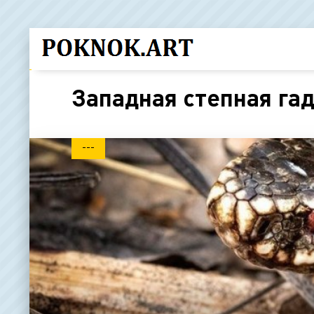
Западная степная га
---