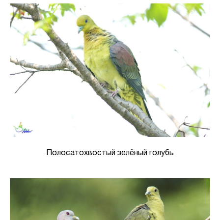
Полосатохвостый зелёный голубь