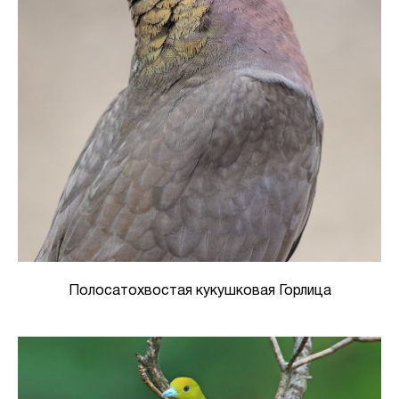
Полосатохвостая кукушковая Горлица