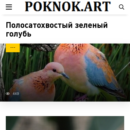
Полосатохвостый зеленый
голубь
---
449