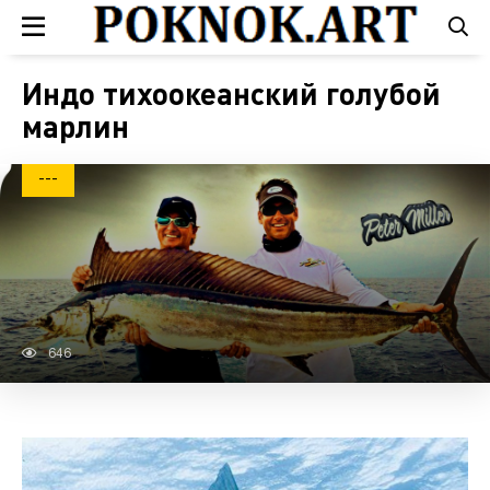
Индо тихоокеанский голубой
марлин
---
646