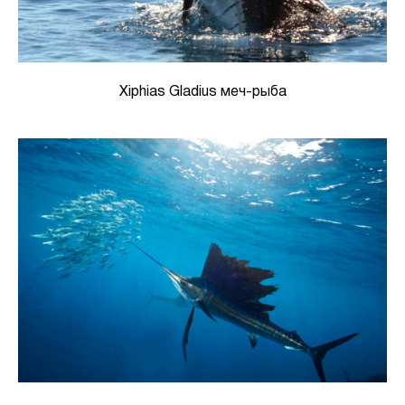
Xiphias Gladius меч-рыба