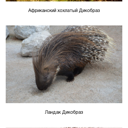
Африканский хохлатый Дикобраз
Ландак Дикобраз