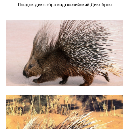
Ландак дикообра индонезийский Дикобраз