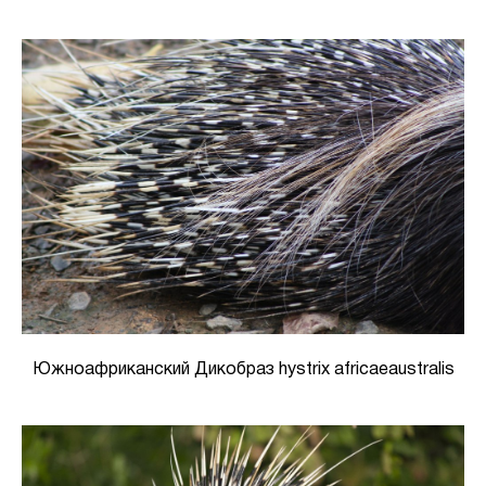
Южноафриканский Дикобраз hystrix africaeaustralis