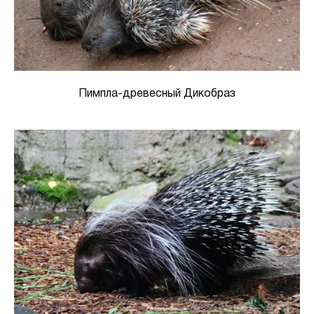
Пимпла-древесный Дикобраз