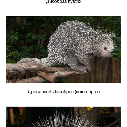
Дикобраз hystrix
Древесный Дикобраз (иглошерст)