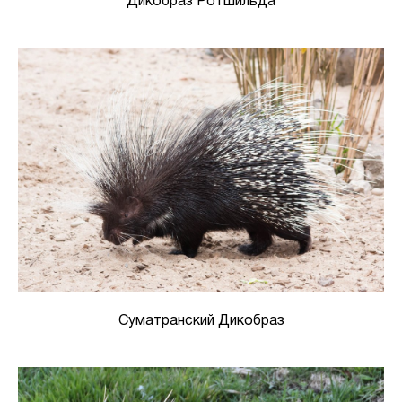
Дикобраз Ротшильда
Суматранский Дикобраз