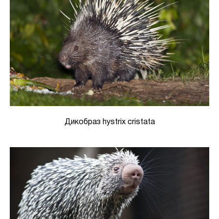
Дикобраз hystrix cristata