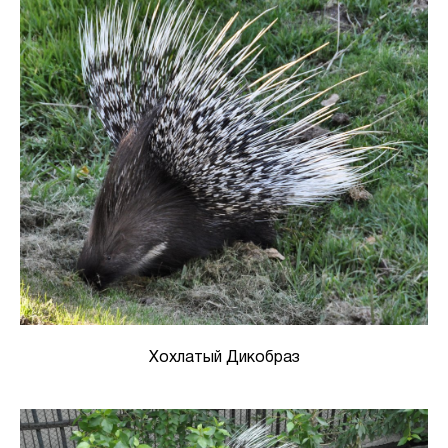
Хохлатый Дикобраз