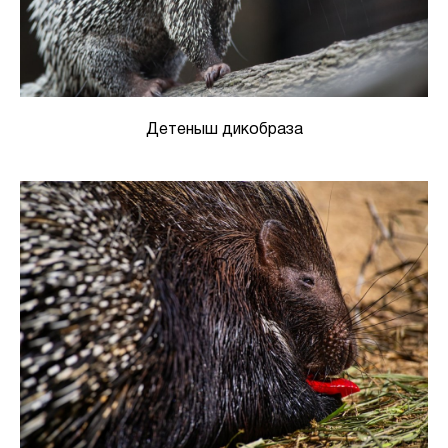
Детеныш дикобраза