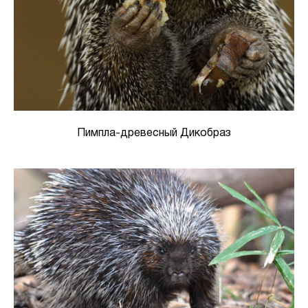
Пимпла-древесный Дикобраз