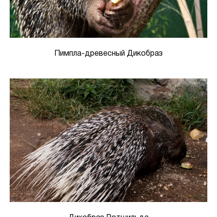
Пимпла-древесный Дикобраз