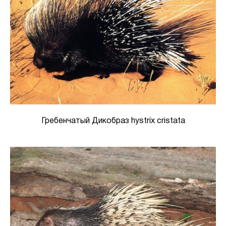
Гребенчатый Дикобраз hystrix cristata