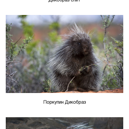
Дикобраз спит
Поркупин Дикобраз