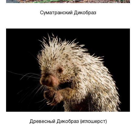
Суматранский Дикобраз
Древесный Дикобраз (иглошерст)