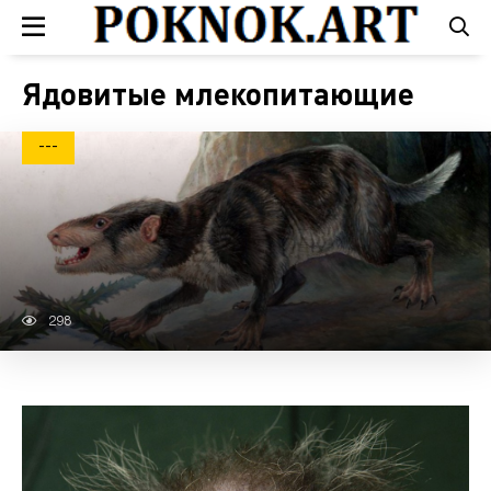
Ядовитые млекопитающие
---
298