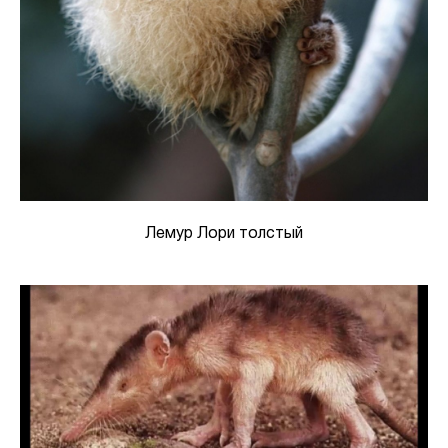
Лемур Лори толстый