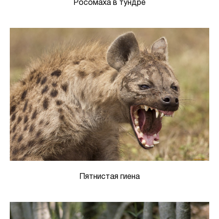
Росомаха в тундре
Пятнистая гиена