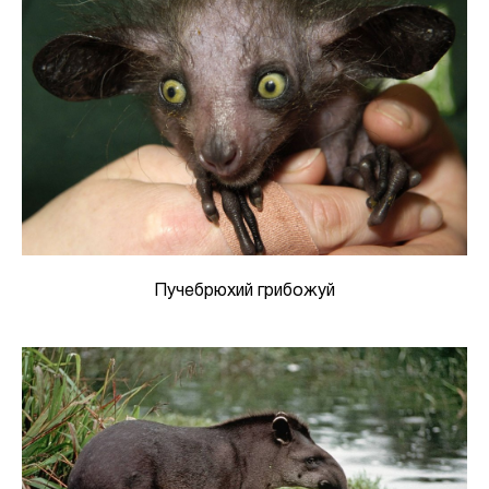
Пучебрюхий грибожуй