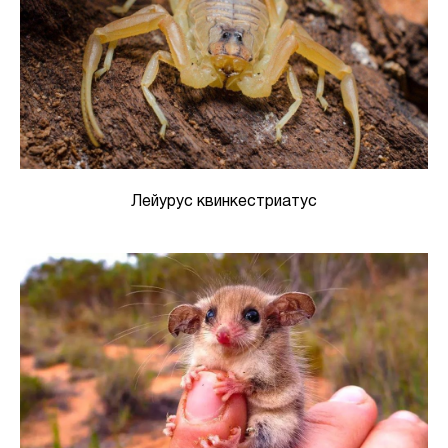
Лейурус квинкестриатус