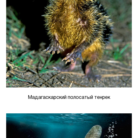
Мадагаскарский полосатый тенрек