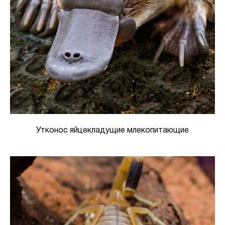
Утконос яйцекладущие млекопитающие