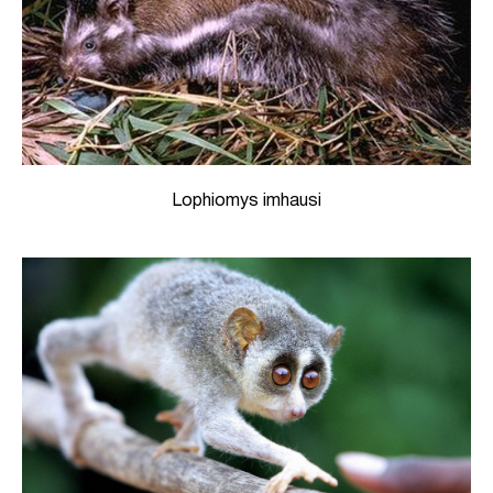
Lophiomys imhausi