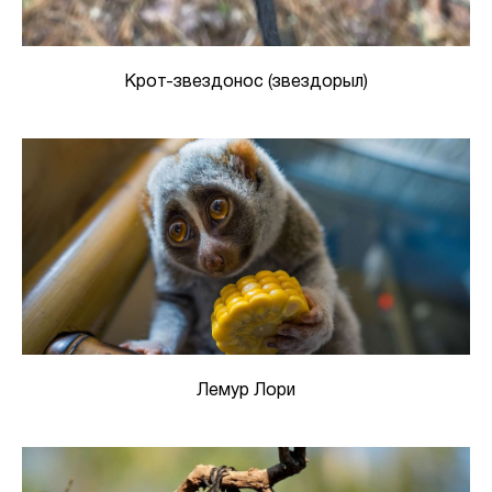
Крот-звездонос (звездорыл)
Лемур Лори