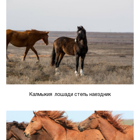
Калмыкия лошади степь наездник