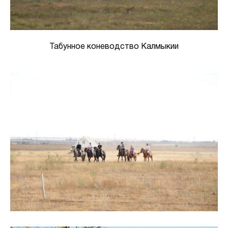
Табунное коневодство Калмыкии