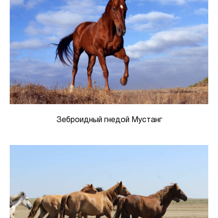
Зеброидный гнедой Мустанг