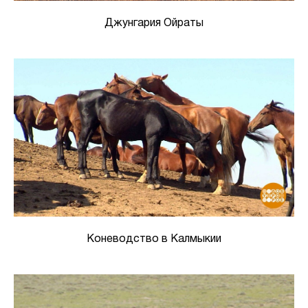
Джунгария Ойраты
Коневодство в Калмыкии