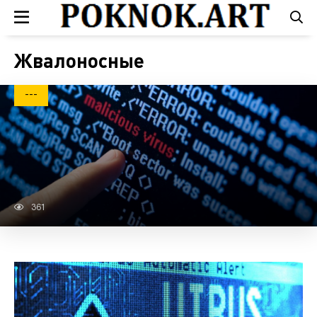
Жвалоносные
---
361