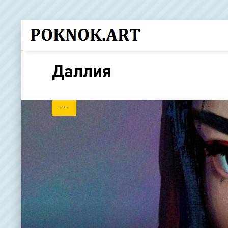
Даллия
---