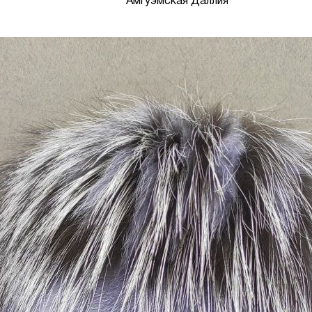
Амгуэмская Даллия