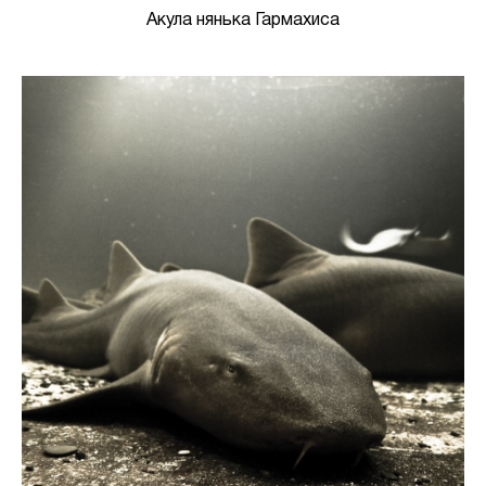
Акула нянька Гармахиса