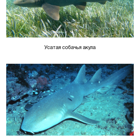
Усатая собачья акула