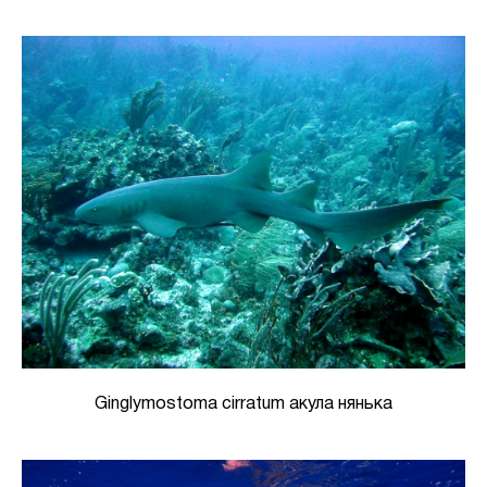
Ginglymostoma cirratum акула нянька