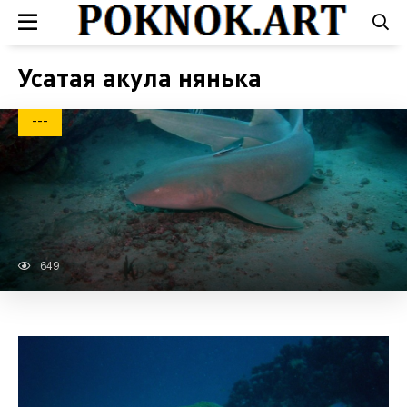
Усатая акула нянька
---
649