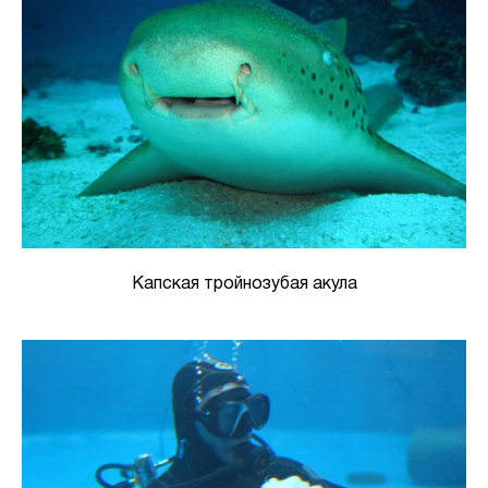
Капская тройнозубая акула