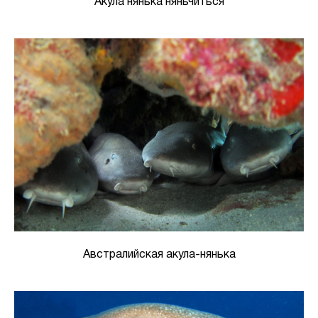
Акула нянька няньчиться
Австралийская акула-нянька