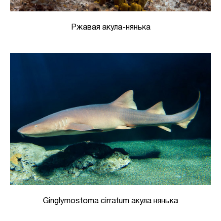
Ржавая акула-нянька
Ginglymostoma cirratum акула нянька