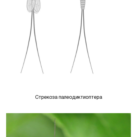
Стрекоза палеодиктиоптера