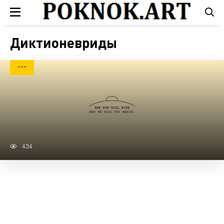
Диктионевриды
---
434