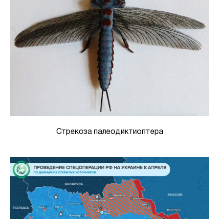
Стрекоза палеодиктиоптера