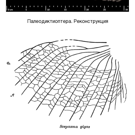
Палеодиктиоптера. Реконструкция