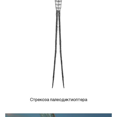
Стрекоза палеодиктиоптера