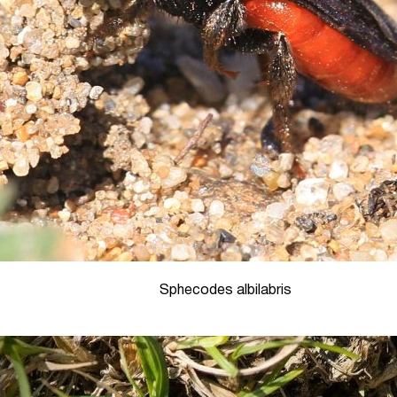
Sphecodes albilabris