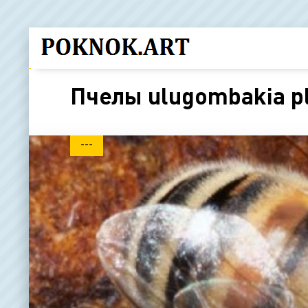
Пчелы ulugombakia pl
---