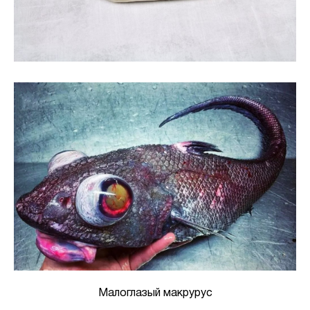
Малоглазый макрурус