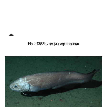
Nn-df383bzpe (инверторная)