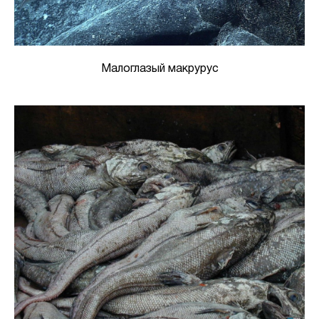
Малоглазый макрурус