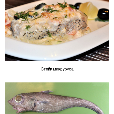
Стейк макруруса