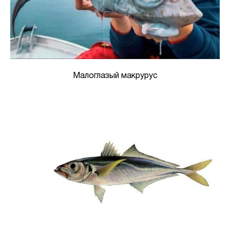
Малоглазый макрурус