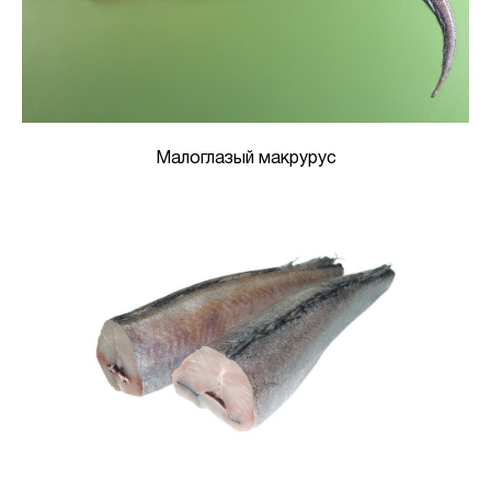
Малоглазый макрурус