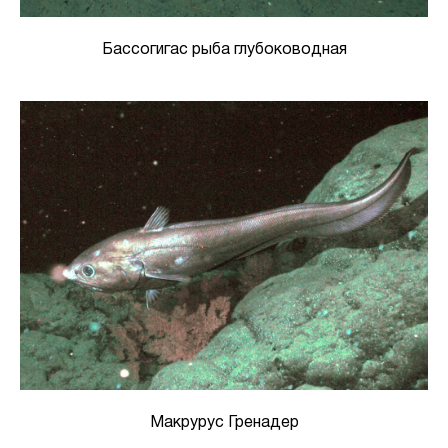
Бассогигас рыба глубоководная
Макрурус Гренадер