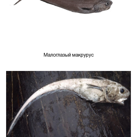
Малоглазый макрурус