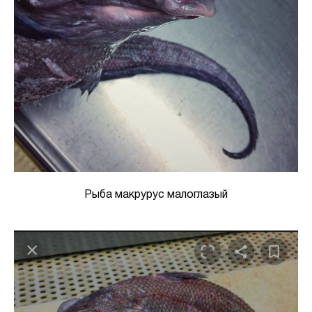
Рыба макрурус малоглазый