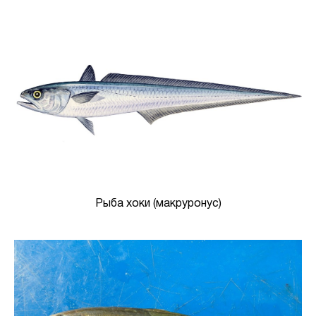
Рыба хоки (макруронус)