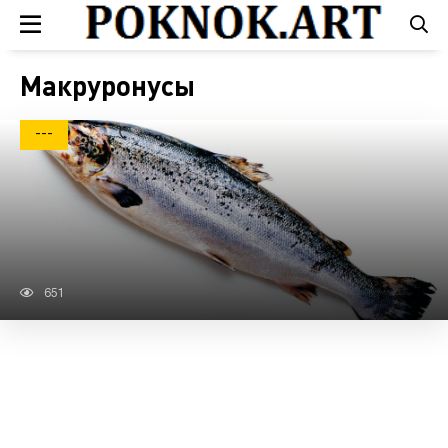
Макруронусы
---
651