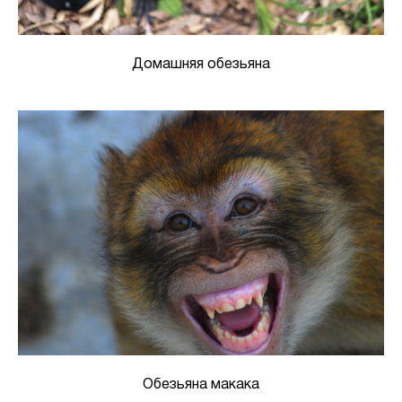
Домашняя обезьяна
Обезьяна макака