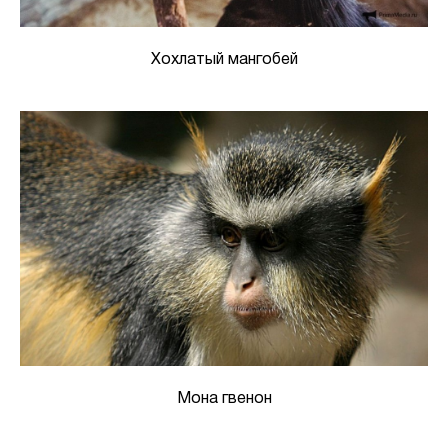
Хохлатый мангобей
Мона гвенон