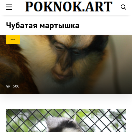
Чубатая мартышка
---
586