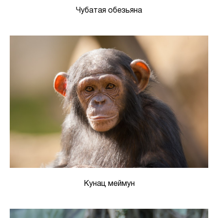
Чубатая обезьяна
Кунац меймун