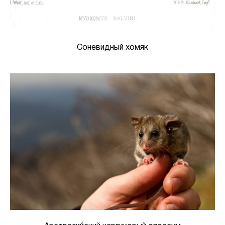
Соневидный хомяк