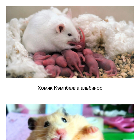
Хомяк Кэмпбелла альбинос