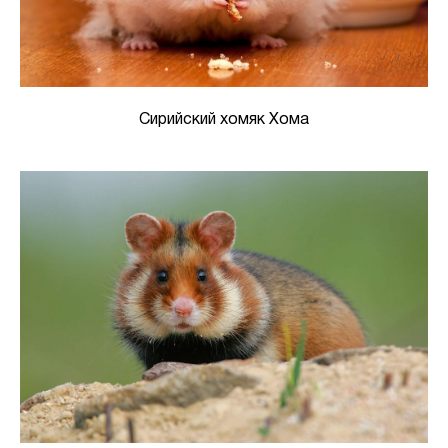
Сирийский хомяк Хома