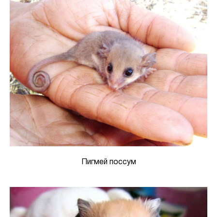
Пигмей поссум