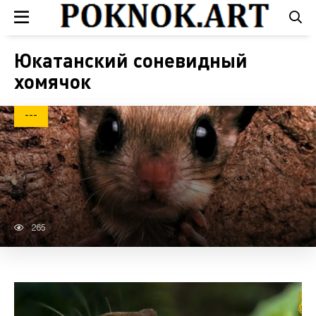
Юкатанский соневидный
хомячок
---
265