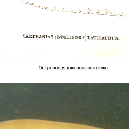
Остроносая длиннорылая акула