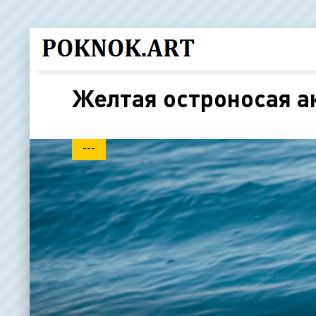
Желтая остроносая а
---