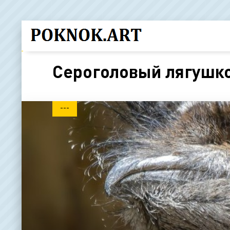
Сероголовый лягушк
---