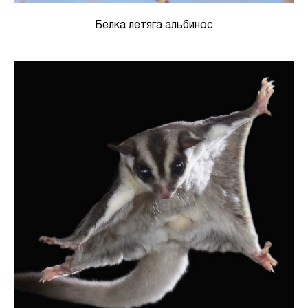
Белка летяга альбинос