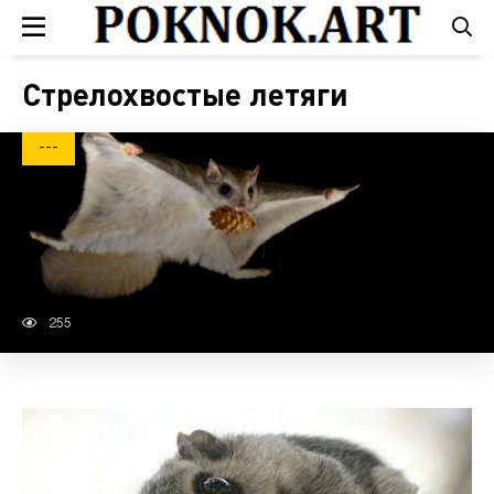
Стрелохвостые летяги
---
255