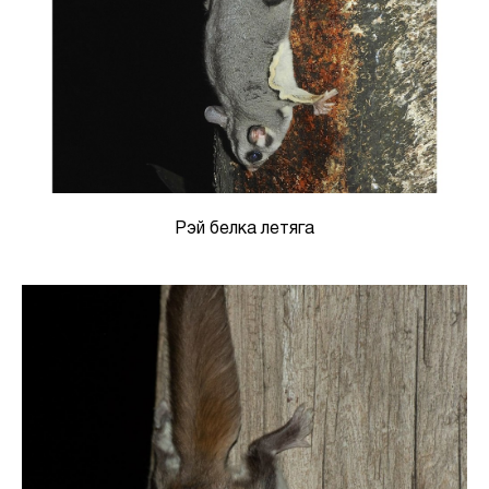
Рэй белка летяга