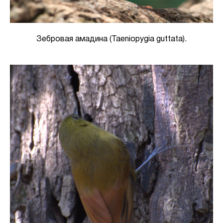
Зебровая амадина (Taeniopygia guttata).