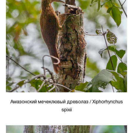
Амазонский мечеклювый древолаз / Xiphorhynchus
spixii