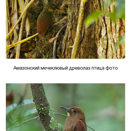
Амазонский мечеклювый древолаз птица фото