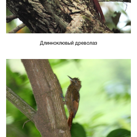
Длинноклювый древолаз