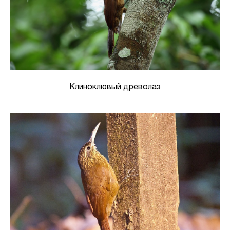
Клиноклювый древолаз