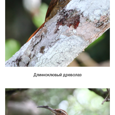
Длинноклювый древолаз