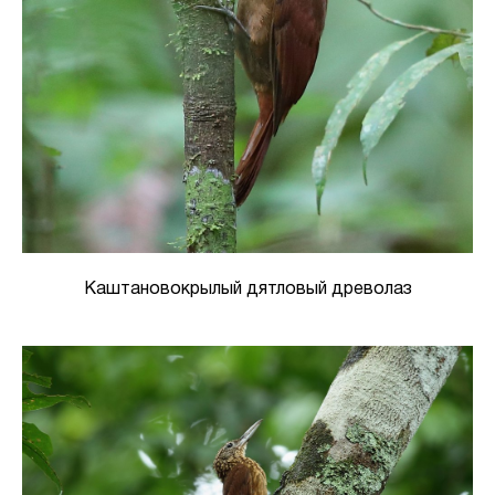
Каштановокрылый дятловый древолаз