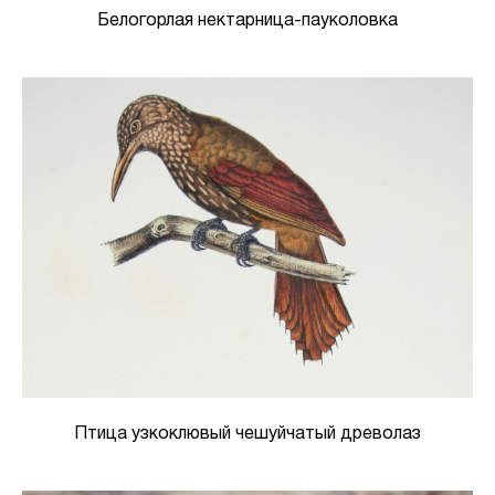
Белогорлая нектарница-пауколовка
Птица узкоклювый чешуйчатый древолаз