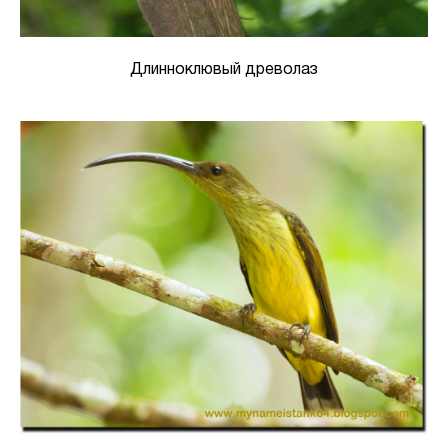
Длинноклювый древолаз