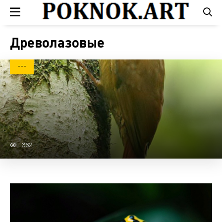
Древолазовые
---
362