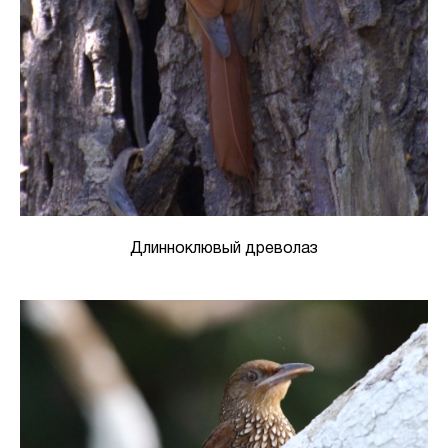
Длинноклювый древолаз