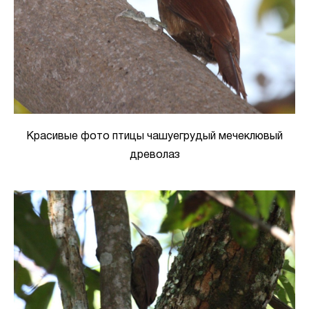
Красивые фото птицы чашуегрудый мечеклювый
древолаз