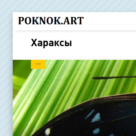
Хараксы
---