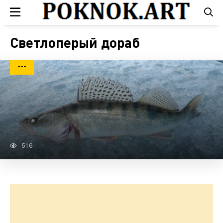
Светлоперый дораб
---
516