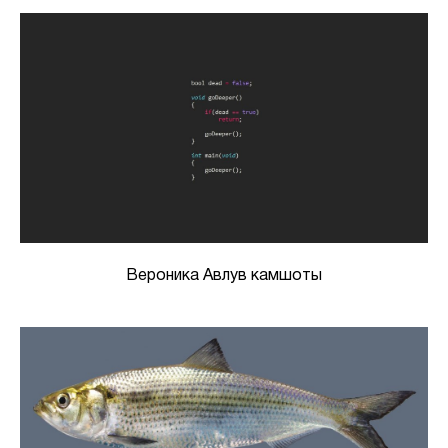
Вероника Авлув камшоты