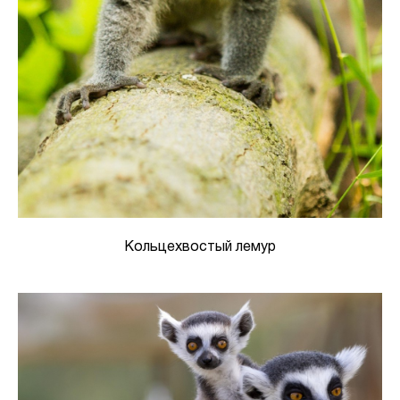
Кольцехвостый лемур