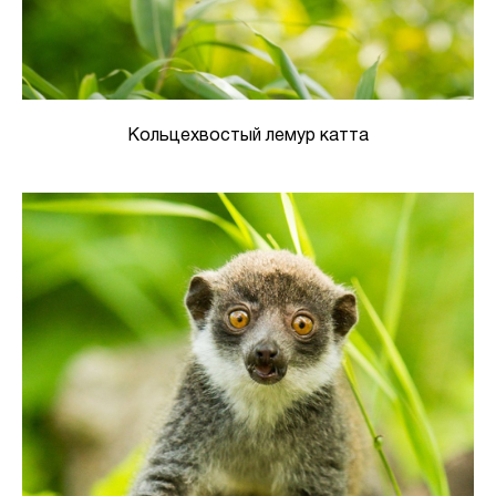
Кольцехвостый лемур катта