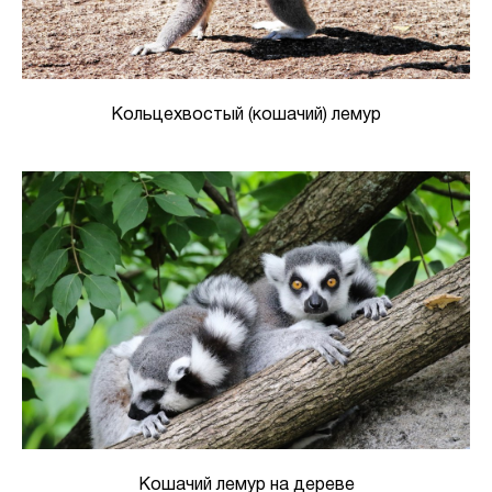
Кольцехвостый (кошачий) лемур
Кошачий лемур на дереве