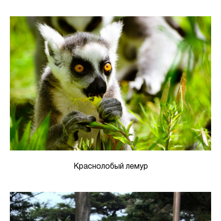
Краснолобый лемур