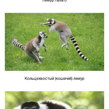
Лемур галаго
Кольцехвостый (кошачий) лемур