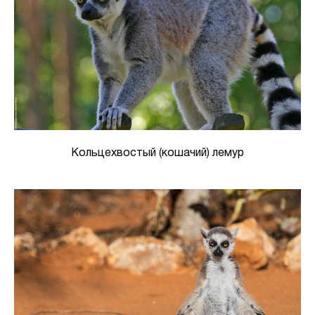
Кольцехвостый (кошачий) лемур