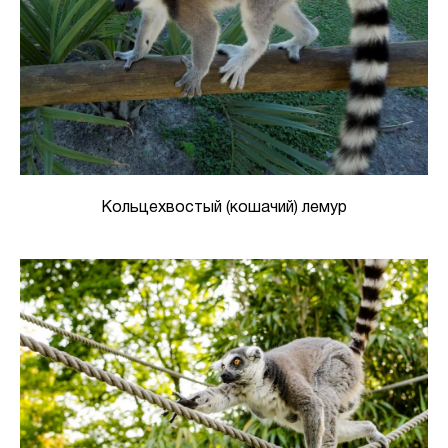
Кольцехвостый (кошачий) лемур