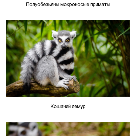
Полуобезьяны мокроносые приматы
Кошачий лемур