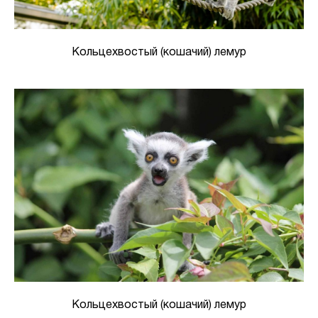
Кольцехвостый (кошачий) лемур
Кольцехвостый (кошачий) лемур