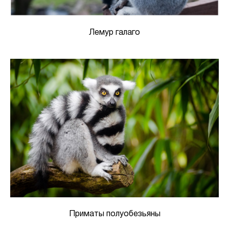
Лемур галаго
Приматы полуобезьяны