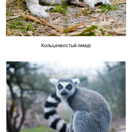
Кольцехвостый лемур