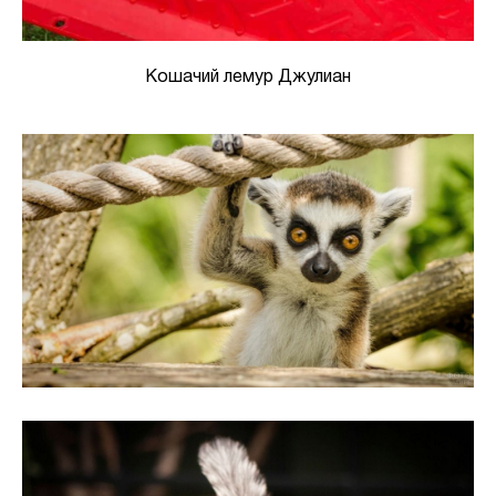
Кошачий лемур Джулиан