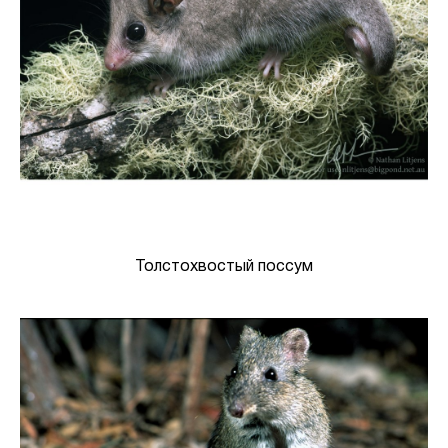
Толстохвостый поссум