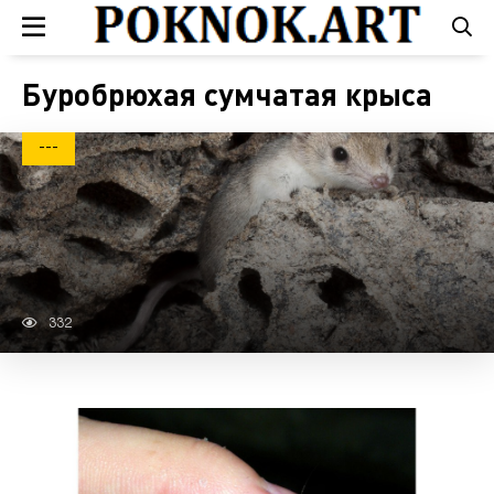
Буробрюхая сумчатая крыса
---
332