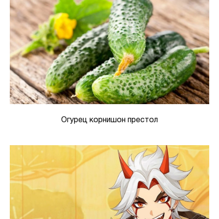
Огурец корнишон престол