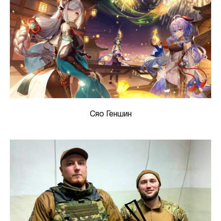
Сяо Геншин