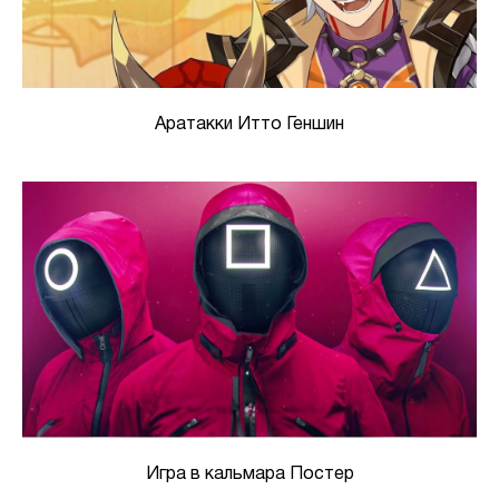
Аратакки Итто Геншин
Игра в кальмара Постер