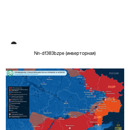
Nn-df383bzpe (инверторная)