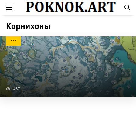
Корнихоны
---
467