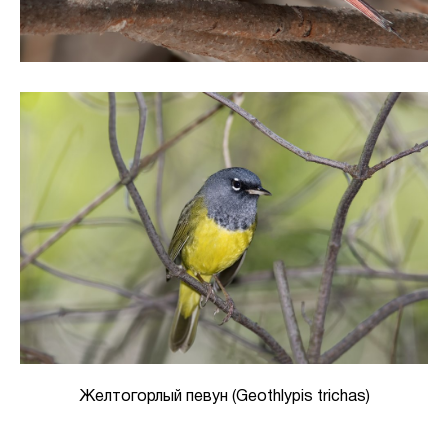
Желтогорлый певун (Geothlypis trichas)