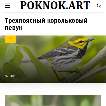
Трехпоясный корольковый
певун
---
400