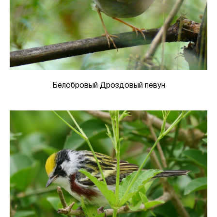
Белобровый Дроздовый певун