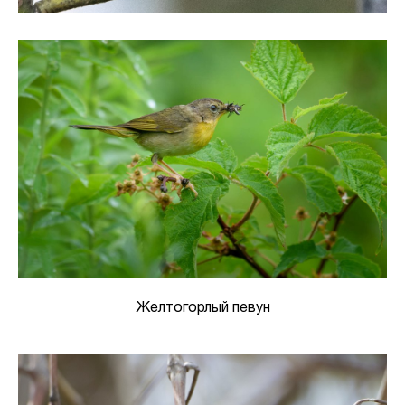
Желтогорлый певун