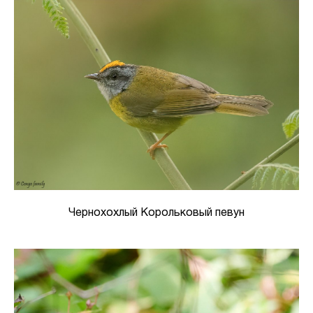
Чернохохлый Корольковый певун