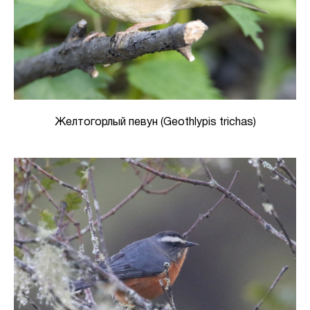
Желтогорлый певун (Geothlypis trichas)