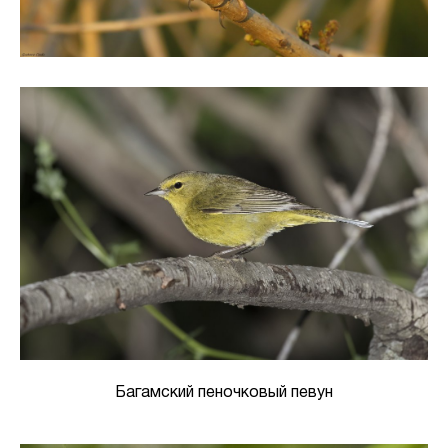
Багамский пеночковый певун