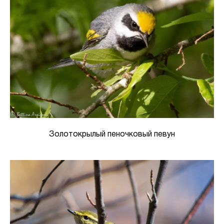
Золотокрылый пеночковый певун