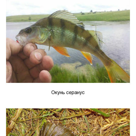
Окунь серанус