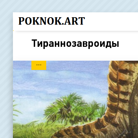
Тираннозавроиды
---