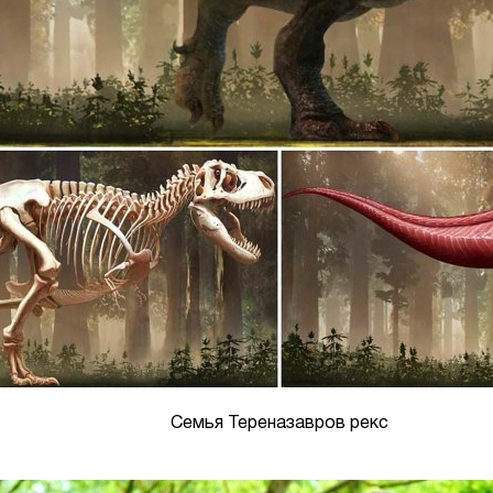
Семья Тереназавров рекс