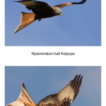
Краснохвостый Коршун