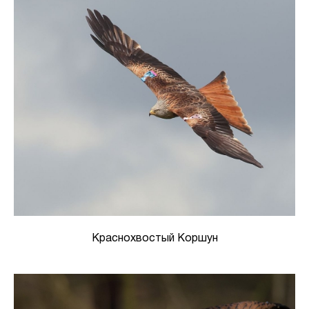
Краснохвостый Коршун