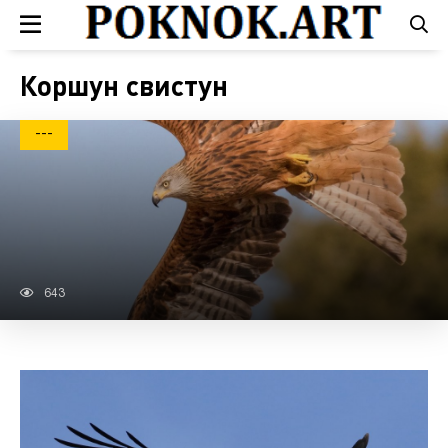
Коршун свистун
---
643