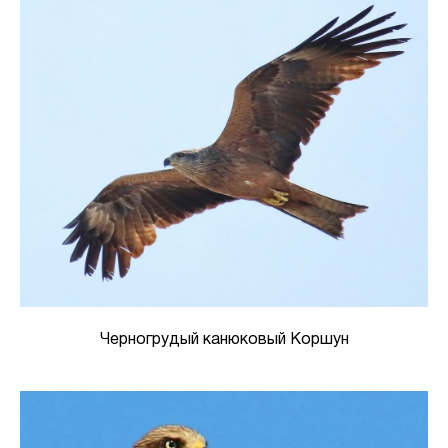
Черногрудый канюковый Коршун