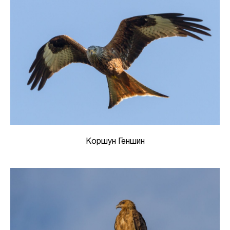
Коршун Геншин