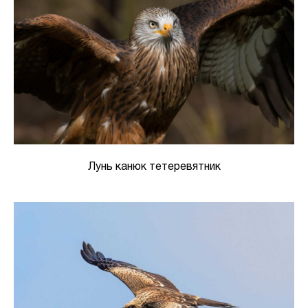
Лунь канюк тетеревятник