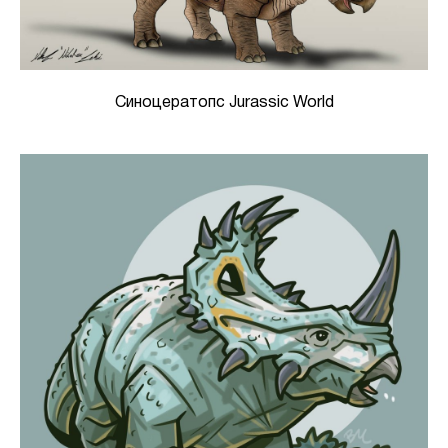
Синоцератопс Jurassic World