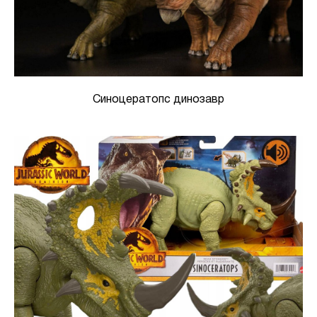
Синоцератопс динозавр