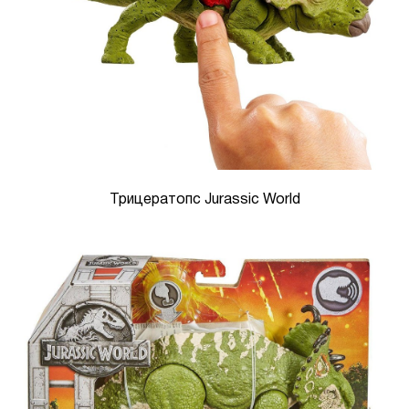
Трицератопс Jurassic World