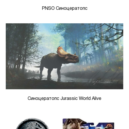
PNSO Синоцератопс
Синоцератопс Jurassic World Alive