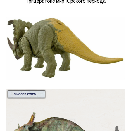
Трицератопс мир Юрского периода