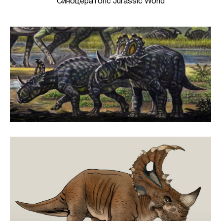
Синоцератопс Jurassic World