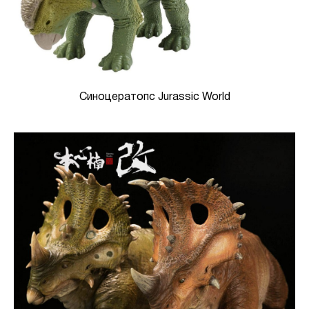
Синоцератопс Jurassic World