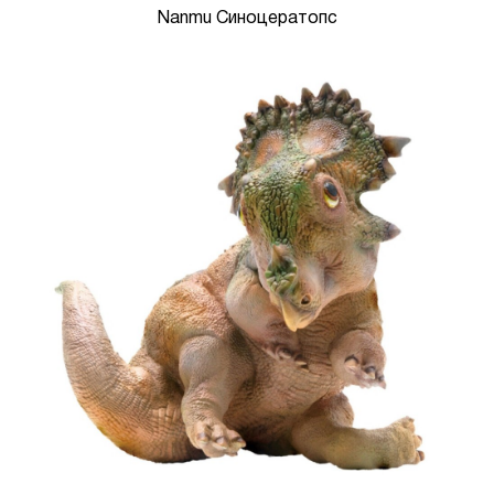
Nanmu Синоцератопс