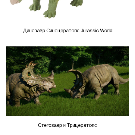
Динозавр Синоцератопс Jurassic World
Стегозавр и Трицератопс