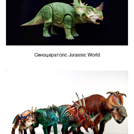
Синоцератопс Jurassic World