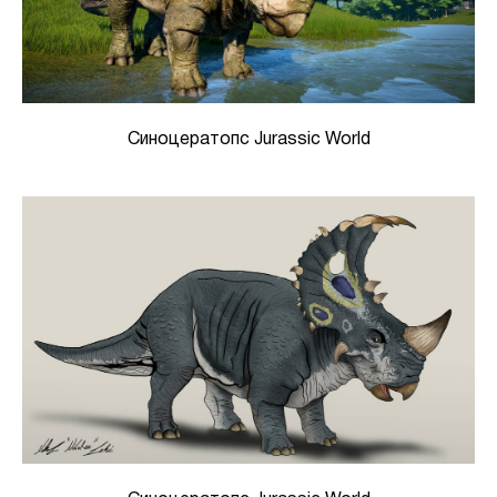
Синоцератопс Jurassic World