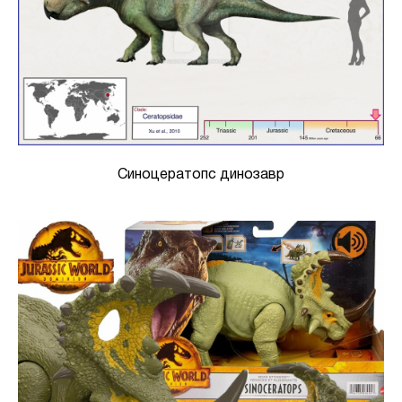
Синоцератопс динозавр