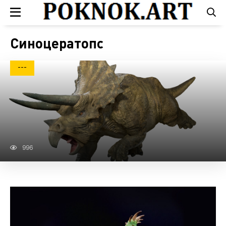
Синоцератопс
---
996