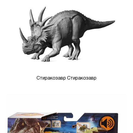
Стиракозавр Стиракозавр