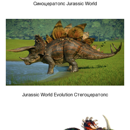
Синоцератопс Jurassic World
Jurassic World Evolution Стегоцератопс