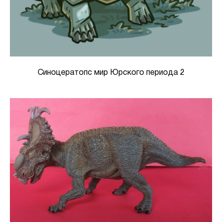
Синоцератопс мир Юрского периода 2