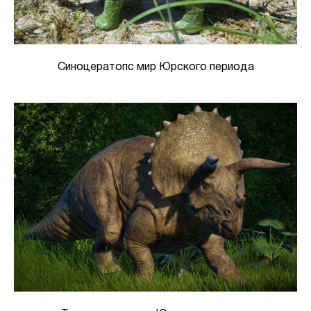
Синоцератопс мир Юрского периода